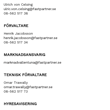
Ulrich von Celsing
ulric​.von​.celsing​@fastpartner​.se
08-562 517 38
FÖRVALTARE
Henrik Jacobsson
henrik​.jacobsson​@fastpartner​.se
08-562 517 34
MARKNADSANSVARIG
marknadvallentuna​@fastpartner​.se
TEKNISK FÖRVALTARE
Omar Trawally
omar.trawally@fastpartner.se
08-562 517 73
HYRESAVISERING