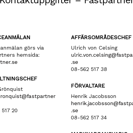
Kontaktuppgifter – Fastpartne
CEANMÄLAN
AFFÄRSOMRÅDESCHEF
eanmälan görs via
Ulrich von Celsing
rtners hemsida:
ulric​.von​.celsing​@fastpa
tner.se
.se
08-562 517 38
LTNINGSCHEF
FÖRVALTARE
Grönquist
gronquist​@fastpartner​
Henrik Jacobsson
henrik​.jacobsson​@fastpa
 517 20
.se
08-562 517 34