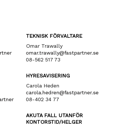
r
TEKNISK FÖRVALTARE
Omar Trawally
rtner​
omar.trawally@fastpartner.se
08-562 517 73
HYRESAVISERING
Carola Heden
carola​.hedren​@fastpartner​.se
rtner​
08-402 34 77
AKUTA FALL UTANFÖR
KONTORSTID/HELGER