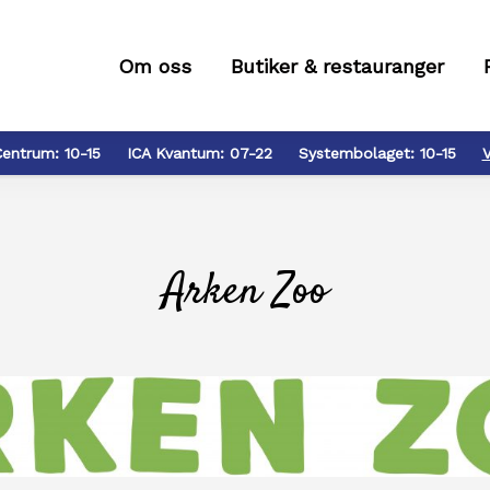
Om oss
Butiker & restauranger
Centrum:
10-15
ICA Kvantum:
07-22
Systembolaget:
10-15
V
Arken Zoo