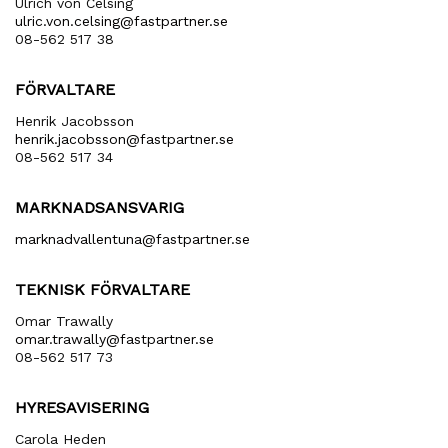
Ulrich von Celsing
ulric​.von​.celsing​@fastpartner​.se
08-562 517 38
FÖRVALTARE
Henrik Jacobsson
henrik​.jacobsson​@fastpartner​.se
08-562 517 34
MARKNADSANSVARIG
marknadvallentuna​@fastpartner​.se
TEKNISK FÖRVALTARE
Omar Trawally
omar.trawally@fastpartner.se
08-562 517 73
HYRESAVISERING
Carola Heden