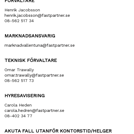
FÖRVALTARE
Henrik Jacobsson
henrik​.jacobsson​@fastpartner​.se
08-562 517 34
MARKNADSANSVARIG
marknadvallentuna​@fastpartner​.se
TEKNISK FÖRVALTARE
Omar Trawally
omar.trawally@fastpartner.se
08-562 517 73
HYRESAVISERING
Carola Heden
carola​.hedren​@fastpartner​.se
08-402 34 77
AKUTA FALL UTANFÖR KONTORSTID/HELGER