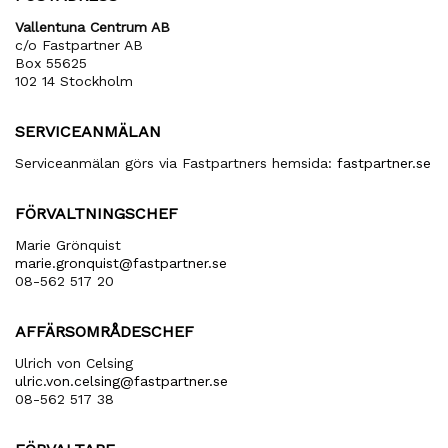
Vallentuna Centrum AB
c/o Fastpartner AB
Box 55625
102 14 Stockholm
SERVICEANMÄLAN
Serviceanmälan görs via Fastpartners hemsida:
fastpartner.se
FÖRVALTNINGSCHEF
Marie Grönquist
marie​.gronquist​@fastpartner​.se
08-562 517 20
AFFÄRSOMRÅDESCHEF
Ulrich von Celsing
ulric​.von​.celsing​@fastpartner​.se
08-562 517 38