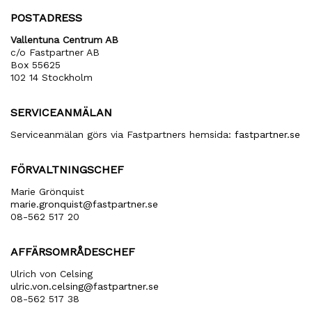
POSTADRESS
Vallentuna Centrum AB
c/o Fastpartner AB
Box 55625
102 14 Stockholm
SERVICEANMÄLAN
Serviceanmälan görs via Fastpartners hemsida:
fastpartner.se
FÖRVALTNINGSCHEF
Marie Grönquist
marie​.gronquist​@fastpartner​.se
08-562 517 20
AFFÄRSOMRÅDESCHEF
Ulrich von Celsing
ulric​.von​.celsing​@fastpartner​.se
08-562 517 38