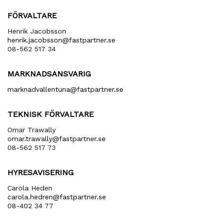
FÖRVALTARE
Henrik Jacobsson
henrik​.jacobsson​@fastpartner​.se
08-562 517 34
MARKNADSANSVARIG
marknadvallentuna​@fastpartner​.se
TEKNISK FÖRVALTARE
Omar Trawally
omar.trawally@fastpartner.se
08-562 517 73
HYRESAVISERING
Carola Heden
carola​.hedren​@fastpartner​.se
08-402 34 77