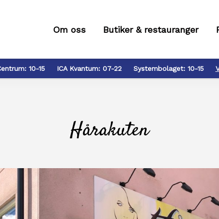
Om oss
Butiker & restauranger
Centrum:
10-15
ICA Kvantum:
07-22
Systembolaget:
10-15
V
Hårakuten