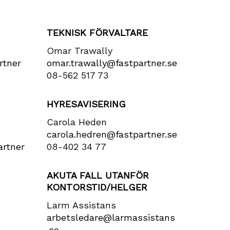
TEKNISK FÖRVALTARE
Omar Trawally
rtner​
omar.trawally@fastpartner.se
08-562 517 73
HYRESAVISERING
Carola Heden
carola​.hedren​@fastpartner​.se
rtner​
08-402 34 77
AKUTA FALL UTANFÖR
KONTORSTID/HELGER
Larm Assistans
arbetsledare​@larmassistans​
.se