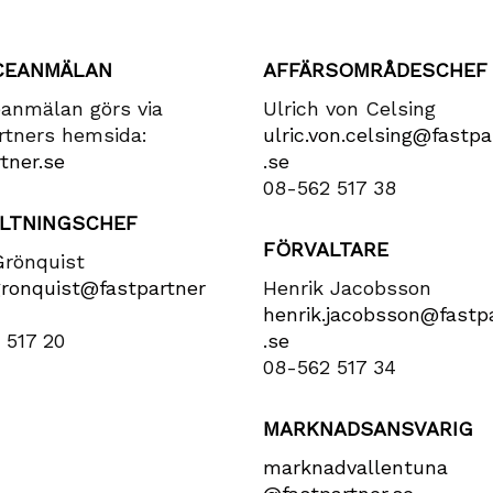
CEANMÄLAN
AFFÄRSOMRÅDESCHEF
eanmälan görs via
Ulrich von Celsing
rtners hemsida:
ulric​.von​.celsing​@fastpa
tner.se
.se
08-562 517 38
LTNINGSCHEF
FÖRVALTARE
Grönquist
gronquist​@fastpartner​
Henrik Jacobsson
henrik​.jacobsson​@fastpa
 517 20
.se
08-562 517 34
MARKNADSANSVARIG
marknadvallentuna​