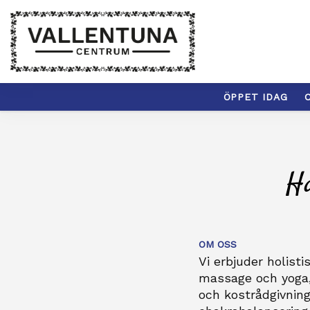
ÖPPET IDAG
C
Ha
OM OSS
Vi erbjuder holist
massage och yoga,
och kostrådgivnin