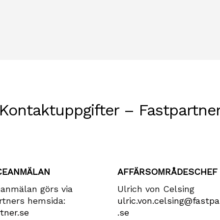
Kontaktuppgifter – Fastpartne
CEANMÄLAN
AFFÄRSOMRÅDESCHEF
eanmälan görs via
Ulrich von Celsing
rtners hemsida:
ulric​.von​.celsing​@fastpa
tner.se
.se