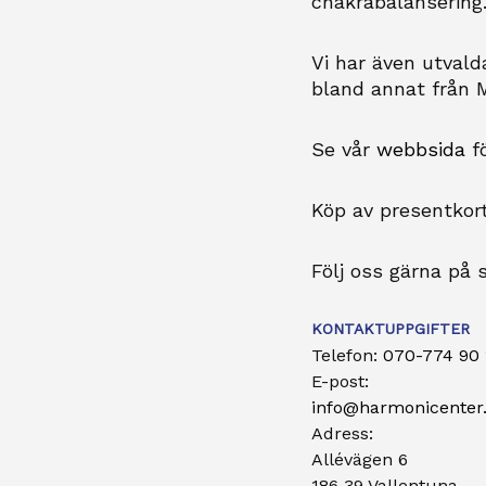
chakrabalansering
Vi har även utvald
bland annat från M
Se vår
webbsida
fö
Köp av presentkort
Följ oss gärna på
KONTAKTUPPGIFTER
Telefon:
070-774 90 
E-post:
info@harmonicenter
Adress:
Allévägen 6
186 39 Vallentuna