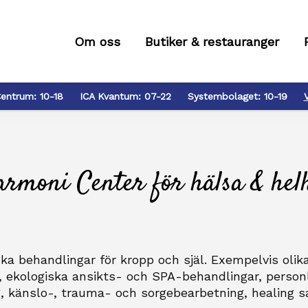
Om oss
Butiker & restauranger
entrum:
10-18
ICA Kvantum:
07-22
Systembolaget:
10-19
rmoni Center för hälsa & hel
iska behandlingar för kropp och själ. Exempelvis olik
 ekologiska ansikts- och SPA-behandlingar, personl
g, känslo-, trauma- och sorgebearbetning, healing 