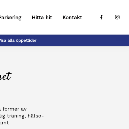
Parkering
Hitta hit
Kontakt
Visa alla öppettider
het
a former av
ig träning, hälso-
samt