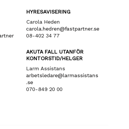
HYRESAVISERING
Carola Heden
carola​.hedren​@fastpartner​.se
rtner​
08-402 34 77
AKUTA FALL UTANFÖR
KONTORSTID/HELGER
Larm Assistans
arbetsledare​@larmassistans​
.se
070-849 20 00