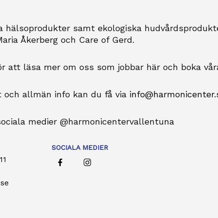
.
a hälsoprodukter samt ekologiska hudvårdsprodukter 
aria Åkerberg och Care of Gerd.
r att läsa mer om oss som jobbar här och boka vår
 och allmän info kan du få via
info@harmonicenter.
 sociala medier @harmonicentervallentuna
SOCIALA MEDIER
11
.se