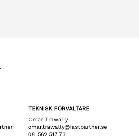
r
TEKNISK FÖRVALTARE
Omar Trawally
rtner​
omar.trawally@fastpartner.se
08-562 517 73