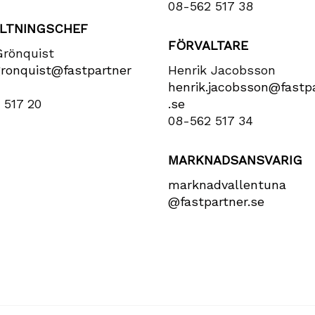
08-562 517 38
LTNINGSCHEF
FÖRVALTARE
Grönquist
gronquist​@fastpartner​
Henrik Jacobsson
henrik​.jacobsson​@fastpa
 517 20
.se
08-562 517 34
MARKNADSANSVARIG
marknadvallentuna​
@fastpartner​.se