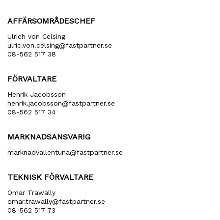
AFFÄRSOMRÅDESCHEF
Ulrich von Celsing
ulric​.von​.celsing​@fastpartner​.se
08-562 517 38
FÖRVALTARE
Henrik Jacobsson
henrik​.jacobsson​@fastpartner​.se
08-562 517 34
MARKNADSANSVARIG
marknadvallentuna​@fastpartner​.se
TEKNISK FÖRVALTARE
Omar Trawally
omar.trawally@fastpartner.se
08-562 517 73