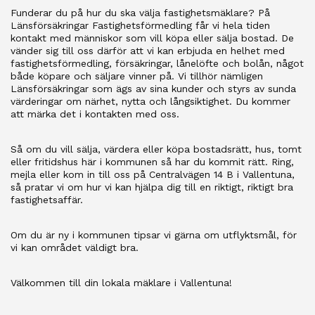
Funderar du på hur du ska välja fastighetsmäklare? På
Länsförsäkringar Fastighetsförmedling får vi hela tiden
kontakt med människor som vill köpa eller sälja bostad. De
vänder sig till oss därför att vi kan erbjuda en helhet med
fastighetsförmedling, försäkringar, lånelöfte och bolån, något
både köpare och säljare vinner på. Vi tillhör nämligen
Länsförsäkringar som ägs av sina kunder och styrs av sunda
värderingar om närhet, nytta och långsiktighet. Du kommer
att märka det i kontakten med oss.
Så om du vill sälja, värdera eller köpa bostadsrätt, hus, tomt
eller fritidshus här i kommunen så har du kommit rätt. Ring,
mejla eller kom in till oss på Centralvägen 14 B i Vallentuna,
så pratar vi om hur vi kan hjälpa dig till en riktigt, riktigt bra
fastighetsaffär.
Om du är ny i kommunen tipsar vi gärna om utflyktsmål, för
vi kan området väldigt bra.
Välkommen till din lokala mäklare i Vallentuna!