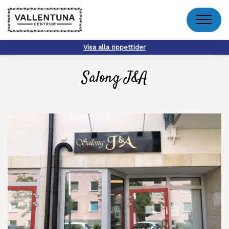
Meny
Visa alla öppettider
Salong J&A