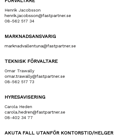
FÖRVALTARE
Henrik Jacobsson
henrik​.jacobsson​@fastpartner​.se
08-562 517 34
MARKNADSANSVARIG
marknadvallentuna​@fastpartner​.se
TEKNISK FÖRVALTARE
Omar Trawally
omar.trawally@fastpartner.se
08-562 517 73
HYRESAVISERING
Carola Heden
carola​.hedren​@fastpartner​.se
08-402 34 77
AKUTA FALL UTANFÖR KONTORSTID/HELGER