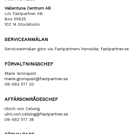
Vallentuna Centrum AB
c/o Fastpartner AB
Box 55625
102 14 Stockholm
SERVICEANMÄLAN
Serviceanmälan görs via Fastpartners hemsida:
fastpartner.se
FÖRVALTNINGSCHEF
Marie Grönquist
marie​.gronquist​@fastpartner​.se
08-562 517 20
AFFÄRSOMRÅDESCHEF
Ulrich von Celsing
ulric​.von​.celsing​@fastpartner​.se
08-562 517 38