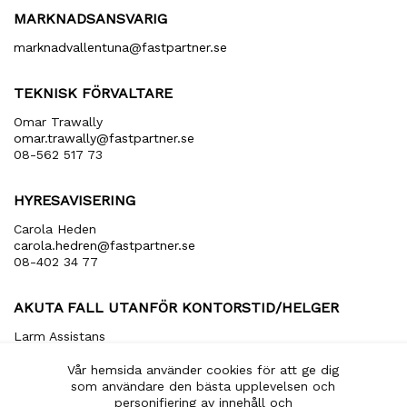
MARKNADSANSVARIG
marknadvallentuna​@fastpartner​.se
TEKNISK FÖRVALTARE
Omar Trawally
omar.trawally@fastpartner.se
08-562 517 73
HYRESAVISERING
Carola Heden
carola​.hedren​@fastpartner​.se
08-402 34 77
AKUTA FALL UTANFÖR KONTORSTID/HELGER
Larm Assistans
arbetsledare​@larmassistans​.se
070-849 20 00
Vår hemsida använder cookies för att ge dig
som användare den bästa upplevelsen och
personifiering av innehåll och