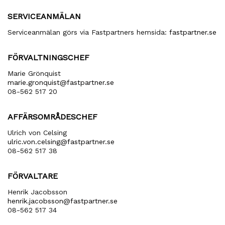
SERVICEANMÄLAN
Serviceanmälan görs via Fastpartners hemsida:
fastpartner.se
FÖRVALTNINGSCHEF
Marie Grönquist
marie​.gronquist​@fastpartner​.se
08-562 517 20
AFFÄRSOMRÅDESCHEF
Ulrich von Celsing
ulric​.von​.celsing​@fastpartner​.se
08-562 517 38
FÖRVALTARE
Henrik Jacobsson
henrik​.jacobsson​@fastpartner​.se
08-562 517 34