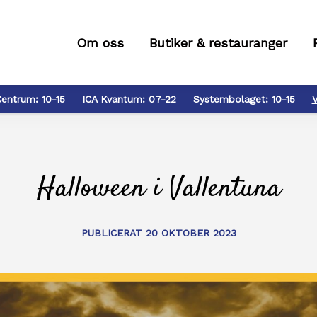
Om oss
Butiker & restauranger
Centrum:
10-15
ICA Kvantum:
07-22
Systembolaget:
10-15
V
Halloween i Vallentuna
PUBLICERAT 20 OKTOBER 2023