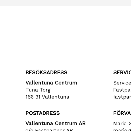
BESÖKSADRESS
SERVI
Vallentuna Centrum
Servic
Tuna Torg
Fastpa
186 31 Vallentuna
fastpar
POSTADRESS
FÖRVA
Vallentuna Centrum AB
Marie 
c/o Fastpartner AB
marie​.