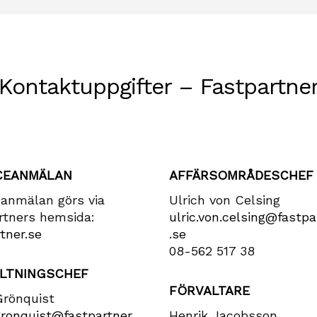
Kontaktuppgifter – Fastpartne
CEANMÄLAN
AFFÄRSOMRÅDESCHEF
eanmälan görs via
Ulrich von Celsing
rtners hemsida:
ulric​.von​.celsing​@fastpa
tner.se
.se
08-562 517 38
LTNINGSCHEF
FÖRVALTARE
Grönquist
gronquist​@fastpartner​
Henrik Jacobsson