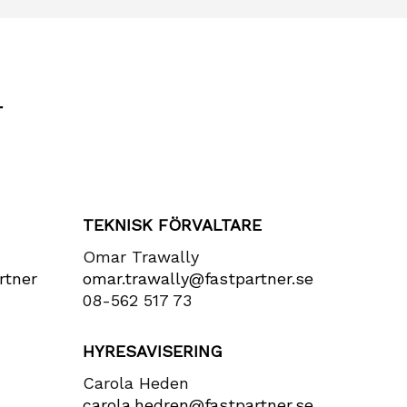
r
TEKNISK FÖRVALTARE
Omar Trawally
rtner​
omar.trawally@fastpartner.se
08-562 517 73
HYRESAVISERING
Carola Heden
carola​.hedren​@fastpartner​.se