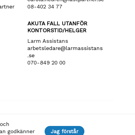
rtner​
08-402 34 77
AKUTA FALL UTANFÖR
KONTORSTID/HELGER
Larm Assistans
arbetsledare​@larmassistans​
.se
070-849 20 00
 och
dan godkänner
Jag förstår