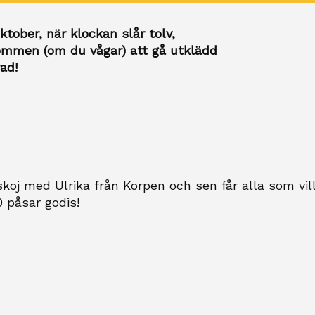
tober, när klockan slår tolv,
kommen (om du vågar) att gå utklädd
ad!
skoj med Ulrika från Korpen och sen får alla som vil
0 påsar godis!