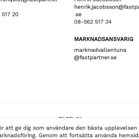
henrik​.jacobsson​@fastpa
 517 20
.se
08-562 517 34
MARKNADSANSVARIG
marknadvallentuna​
@fastpartner​.se
EN DEL AV
ör att ge dig som användare den bästa upplevelsen
 marknadsföring. Genom att fortsätta använda hemsi