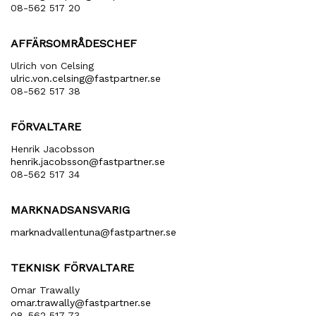
08-562 517 20
AFFÄRSOMRÅDESCHEF
Ulrich von Celsing
ulric​.von​.celsing​@fastpartner​.se
08-562 517 38
FÖRVALTARE
Henrik Jacobsson
henrik​.jacobsson​@fastpartner​.se
08-562 517 34
MARKNADSANSVARIG
marknadvallentuna​@fastpartner​.se
TEKNISK FÖRVALTARE
Omar Trawally
omar.trawally@fastpartner.se
08-562 517 73