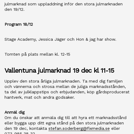
julmarknad som uppladdning inför den stora julmarknaden
den 19/12.
Program 18/12
Stage Academy, Jessica Jäger och Hon & jag har show.
Tomten på plats mellan kl. 12-15
Vallentuna julmarknad 19 dec kl 11-15
Upplev den stora årliga julmarknaden. Ta med dig familjen
och vännerna och strosa mellan de juliga marknadsstånden,
ta del av julklappstips och erbjudanden, köp gårdsproducerat
hantverk, mat och andra godsaker.
Anmäl dig
Om du önskar att anmäla dig till att hyra ett marknadsstånd
eller bygga upp ditt egna stånd på den stora julmarknaden
den 19 dec, kontakta
stefan.soderberg@fixmedia.se
eller
073-985 38 32.