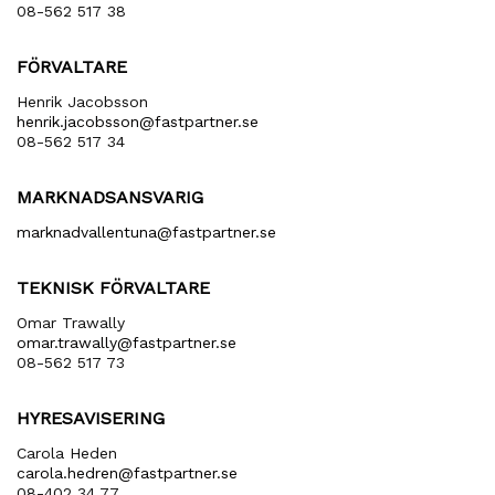
08-562 517 38
FÖRVALTARE
Henrik Jacobsson
henrik​.jacobsson​@fastpartner​.se
08-562 517 34
MARKNADSANSVARIG
marknadvallentuna​@fastpartner​.se
TEKNISK FÖRVALTARE
Omar Trawally
omar.trawally@fastpartner.se
08-562 517 73
HYRESAVISERING
Carola Heden
carola​.hedren​@fastpartner​.se
08-402 34 77