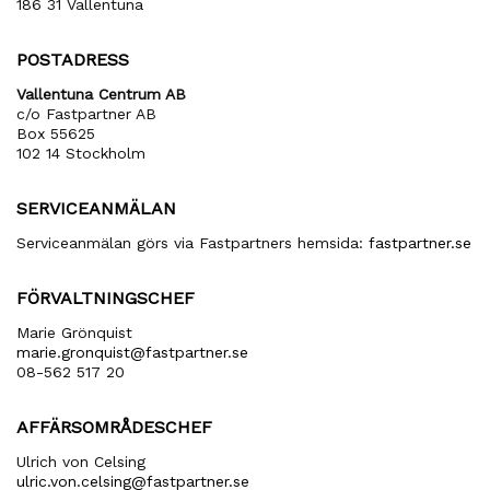
186 31 Vallentuna
POSTADRESS
Vallentuna Centrum AB
c/o Fastpartner AB
Box 55625
102 14 Stockholm
SERVICEANMÄLAN
Serviceanmälan görs via Fastpartners hemsida:
fastpartner.se
FÖRVALTNINGSCHEF
Marie Grönquist
marie​.gronquist​@fastpartner​.se
08-562 517 20
AFFÄRSOMRÅDESCHEF
Ulrich von Celsing
ulric​.von​.celsing​@fastpartner​.se