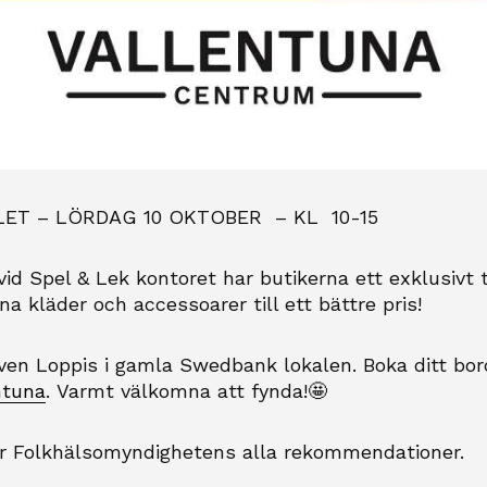
LET – LÖRDAG 10 OKTOBER – KL 10-15
id Spel & Lek kontoret har butikerna ett exklusivt ti
ina kläder och accessoarer till ett bättre pris!
även Loppis i gamla Swedbank lokalen.
Boka ditt bo
ntuna
. Varmt välkomna att fynda!
🤩
er Folkhälsomyndighetens alla rekommendationer.