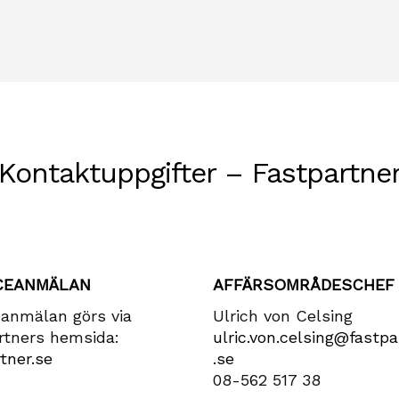
Kontaktuppgifter – Fastpartne
CEANMÄLAN
AFFÄRSOMRÅDESCHEF
eanmälan görs via
Ulrich von Celsing
rtners hemsida:
ulric​.von​.celsing​@fastpa
tner.se
.se
08-562 517 38