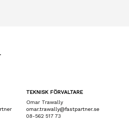
r
TEKNISK FÖRVALTARE
Omar Trawally
rtner​
omar.trawally@fastpartner.se
08-562 517 73