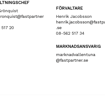
LTNINGSCHEF
FÖRVALTARE
Grönquist
gronquist​@fastpartner​
Henrik Jacobsson
henrik​.jacobsson​@fastpa
 517 20
.se
08-562 517 34
MARKNADSANSVARIG
marknadvallentuna​
@fastpartner​.se