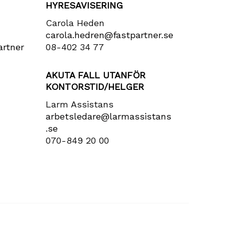
HYRESAVISERING
Carola Heden
carola​.hedren​@fastpartner​.se
rtner​
08-402 34 77
AKUTA FALL UTANFÖR
KONTORSTID/HELGER
Larm Assistans
arbetsledare​@larmassistans​
.se
070-849 20 00