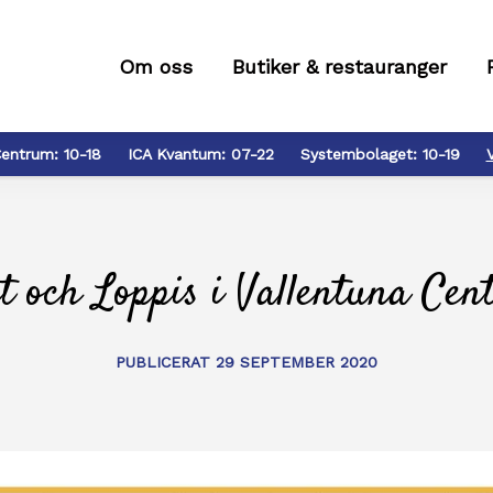
Om oss
Butiker & restauranger
entrum:
10-18
ICA Kvantum:
07-22
Systembolaget:
10-19
et och Loppis i Vallentuna Cen
PUBLICERAT 29 SEPTEMBER 2020