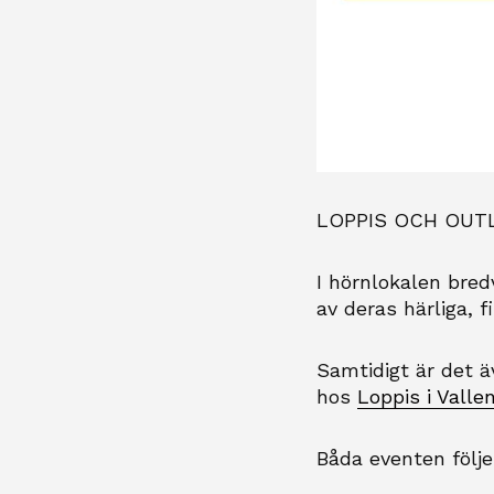
LOPPIS OCH OUT
I hörnlokalen bredv
av deras härliga, f
Samtidigt är det 
hos
Loppis i Valle
Båda e
venten följ