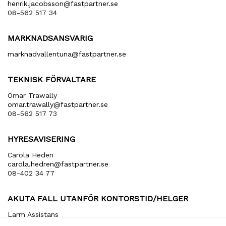
henrik​.jacobsson​@fastpartner​.se
08-562 517 34
MARKNADSANSVARIG
marknadvallentuna​@fastpartner​.se
TEKNISK FÖRVALTARE
Omar Trawally
omar.trawally@fastpartner.se
08-562 517 73
HYRESAVISERING
Carola Heden
carola​.hedren​@fastpartner​.se
08-402 34 77
AKUTA FALL UTANFÖR KONTORSTID/HELGER
Larm Assistans
arbetsledare​@larmassistans​.se