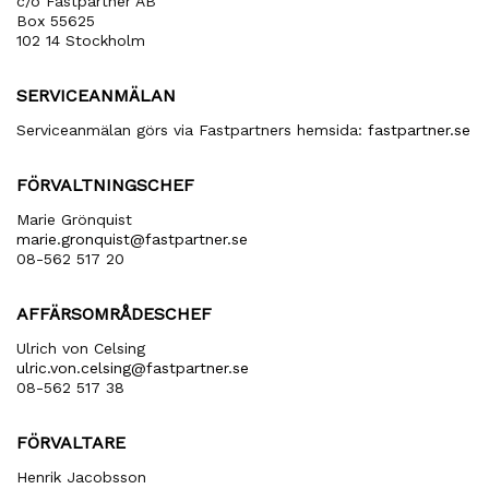
c/o Fastpartner AB
Box 55625
102 14 Stockholm
SERVICEANMÄLAN
Serviceanmälan görs via Fastpartners hemsida:
fastpartner.se
FÖRVALTNINGSCHEF
Marie Grönquist
marie​.gronquist​@fastpartner​.se
08-562 517 20
AFFÄRSOMRÅDESCHEF
Ulrich von Celsing
ulric​.von​.celsing​@fastpartner​.se
08-562 517 38
FÖRVALTARE
Henrik Jacobsson