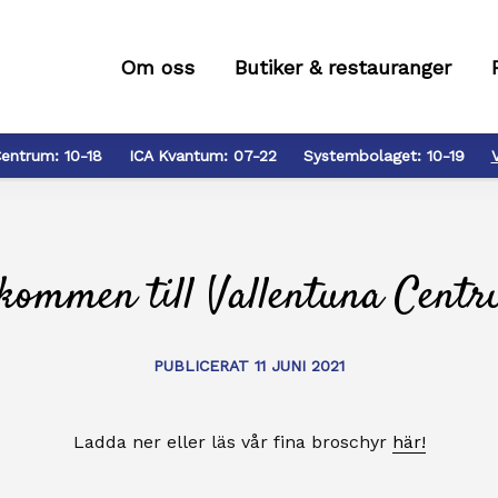
Om oss
Butiker & restauranger
entrum:
10-18
ICA Kvantum:
07-22
Systembolaget:
10-19
kommen till Vallentuna Cent
PUBLICERAT 11 JUNI 2021
Ladda ner eller läs vår fina broschyr
här!