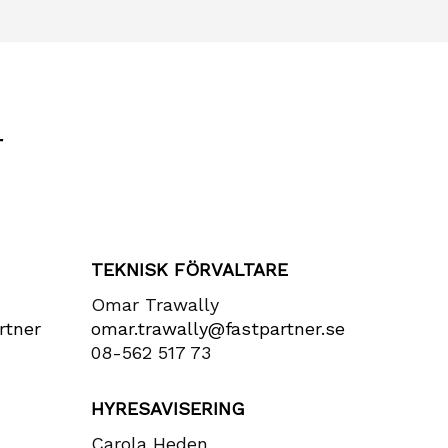
r
TEKNISK FÖRVALTARE
Omar Trawally
rtner​
omar.trawally@fastpartner.se
08-562 517 73
HYRESAVISERING
Carola Heden