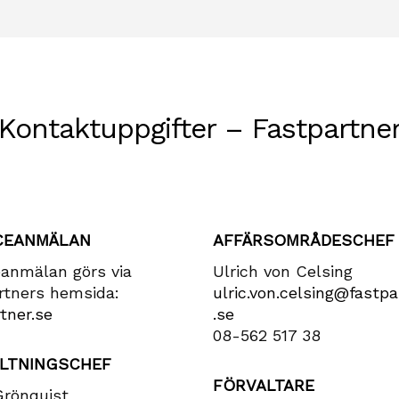
Kontaktuppgifter – Fastpartne
CEANMÄLAN
AFFÄRSOMRÅDESCHEF
eanmälan görs via
Ulrich von Celsing
rtners hemsida:
ulric​.von​.celsing​@fastpa
tner.se
.se
08-562 517 38
LTNINGSCHEF
FÖRVALTARE
Grönquist