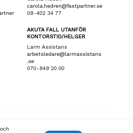
carola​.hedren​@fastpartner​.se
rtner​
08-402 34 77
AKUTA FALL UTANFÖR
KONTORSTID/HELGER
Larm Assistans
arbetsledare​@larmassistans​
.se
070-849 20 00
 och