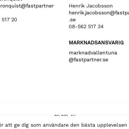
gronquist​@fastpartner​
Henrik Jacobsson
henrik​.jacobsson​@fastpa
 517 20
.se
08-562 517 34
MARKNADSANSVARIG
marknadvallentuna​
@fastpartner​.se
EN DEL AV
ör att ge dig som användare den bästa upplevelsen