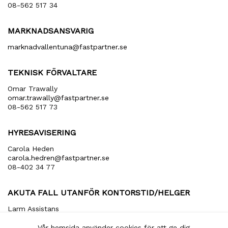
08-562 517 34
MARKNADSANSVARIG
marknadvallentuna​@fastpartner​.se
TEKNISK FÖRVALTARE
Omar Trawally
omar.trawally@fastpartner.se
08-562 517 73
HYRESAVISERING
Carola Heden
carola​.hedren​@fastpartner​.se
08-402 34 77
AKUTA FALL UTANFÖR KONTORSTID/HELGER
Larm Assistans
arbetsledare​@larmassistans​.se
070-849 20 00
Vår hemsida använder cookies för att ge dig