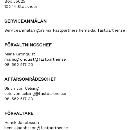
Box 55625
102 14 Stockholm
SERVICEANMÄLAN
Serviceanmälan görs via Fastpartners hemsida:
fastpartner.se
FÖRVALTNINGSCHEF
Marie Grönquist
marie​.gronquist​@fastpartner​.se
08-562 517 20
AFFÄRSOMRÅDESCHEF
Ulrich von Celsing
ulric​.von​.celsing​@fastpartner​.se
08-562 517 38
FÖRVALTARE
Henrik Jacobsson
henrik​.jacobsson​@fastpartner​.se