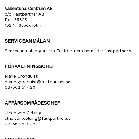
Vallentuna Centrum AB
c/o Fastpartner AB
Box 55625
102 14 Stockholm
SERVICEANMÄLAN
Serviceanmälan görs via Fastpartners hemsida:
fastpartner.se
FÖRVALTNINGSCHEF
Marie Grönquist
marie​.gronquist​@fastpartner​.se
08-562 517 20
AFFÄRSOMRÅDESCHEF
Ulrich von Celsing
ulric​.von​.celsing​@fastpartner​.se
08-562 517 38