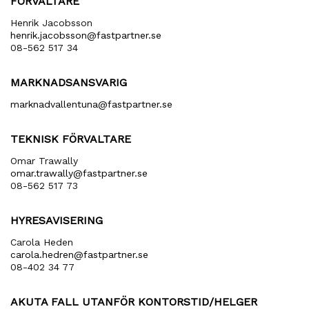
FÖRVALTARE
Henrik Jacobsson
henrik​.jacobsson​@fastpartner​.se
08-562 517 34
MARKNADSANSVARIG
marknadvallentuna​@fastpartner​.se
TEKNISK FÖRVALTARE
Omar Trawally
omar.trawally@fastpartner.se
08-562 517 73
HYRESAVISERING
Carola Heden
carola​.hedren​@fastpartner​.se
08-402 34 77
AKUTA FALL UTANFÖR KONTORSTID/HELGER