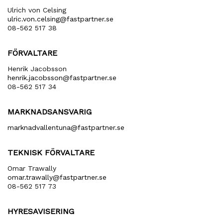
Ulrich von Celsing
ulric​.von​.celsing​@fastpartner​.se
08-562 517 38
FÖRVALTARE
Henrik Jacobsson
henrik​.jacobsson​@fastpartner​.se
08-562 517 34
MARKNADSANSVARIG
marknadvallentuna​@fastpartner​.se
TEKNISK FÖRVALTARE
Omar Trawally
omar.trawally@fastpartner.se
08-562 517 73
HYRESAVISERING