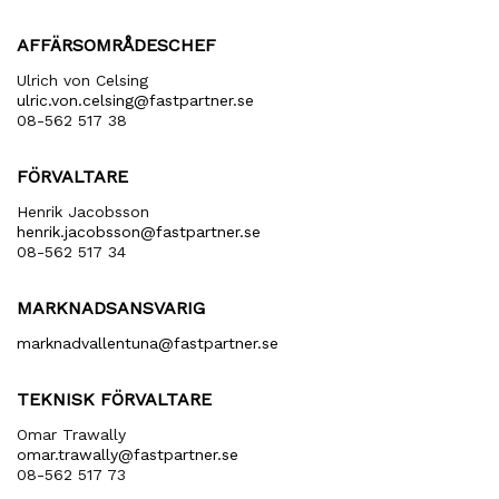
AFFÄRSOMRÅDESCHEF
Ulrich von Celsing
ulric​.von​.celsing​@fastpartner​.se
08-562 517 38
FÖRVALTARE
Henrik Jacobsson
henrik​.jacobsson​@fastpartner​.se
08-562 517 34
MARKNADSANSVARIG
marknadvallentuna​@fastpartner​.se
TEKNISK FÖRVALTARE
Omar Trawally
omar.trawally@fastpartner.se
08-562 517 73