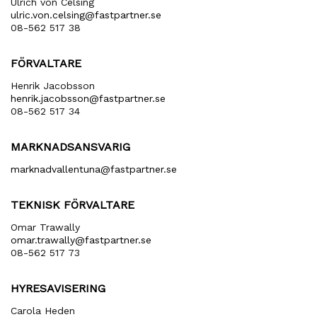
Ulrich von Celsing
ulric​.von​.celsing​@fastpartner​.se
08-562 517 38
FÖRVALTARE
Henrik Jacobsson
henrik​.jacobsson​@fastpartner​.se
08-562 517 34
MARKNADSANSVARIG
marknadvallentuna​@fastpartner​.se
TEKNISK FÖRVALTARE
Omar Trawally
omar.trawally@fastpartner.se
08-562 517 73
HYRESAVISERING
Carola Heden