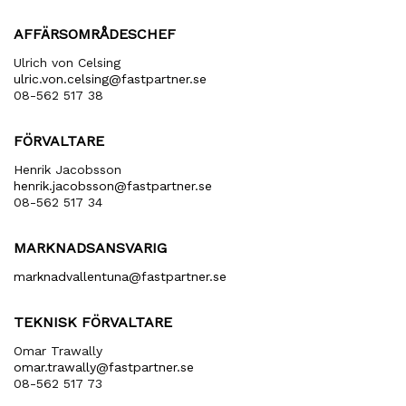
AFFÄRSOMRÅDESCHEF
Ulrich von Celsing
ulric​.von​.celsing​@fastpartner​.se
08-562 517 38
FÖRVALTARE
Henrik Jacobsson
henrik​.jacobsson​@fastpartner​.se
08-562 517 34
MARKNADSANSVARIG
marknadvallentuna​@fastpartner​.se
TEKNISK FÖRVALTARE
Omar Trawally
omar.trawally@fastpartner.se
08-562 517 73