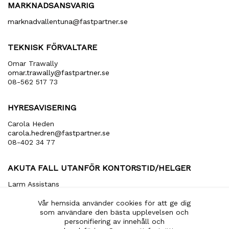
MARKNADSANSVARIG
marknadvallentuna​@fastpartner​.se
TEKNISK FÖRVALTARE
Omar Trawally
omar.trawally@fastpartner.se
08-562 517 73
HYRESAVISERING
Carola Heden
carola​.hedren​@fastpartner​.se
08-402 34 77
AKUTA FALL UTANFÖR KONTORSTID/HELGER
Larm Assistans
arbetsledare​@larmassistans​.se
070-849 20 00
Vår hemsida använder cookies för att ge dig
som användare den bästa upplevelsen och
personifiering av innehåll och