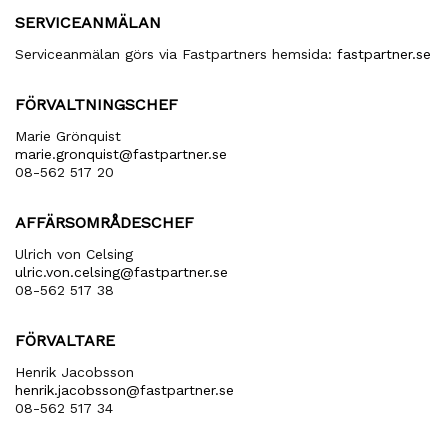
SERVICEANMÄLAN
Serviceanmälan görs via Fastpartners hemsida:
fastpartner.se
FÖRVALTNINGSCHEF
Marie Grönquist
marie​.gronquist​@fastpartner​.se
08-562 517 20
AFFÄRSOMRÅDESCHEF
Ulrich von Celsing
ulric​.von​.celsing​@fastpartner​.se
08-562 517 38
FÖRVALTARE
Henrik Jacobsson
henrik​.jacobsson​@fastpartner​.se
08-562 517 34