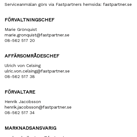
Serviceanmälan görs via Fastpartners hemsida:
fastpartner.se
FÖRVALTNINGSCHEF
Marie Grönquist
marie​.gronquist​@fastpartner​.se
08-562 517 20
AFFÄRSOMRÅDESCHEF
Ulrich von Celsing
ulric​.von​.celsing​@fastpartner​.se
08-562 517 38
FÖRVALTARE
Henrik Jacobsson
henrik​.jacobsson​@fastpartner​.se
08-562 517 34
MARKNADSANSVARIG