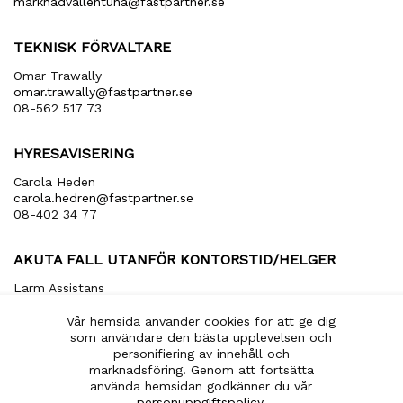
marknadvallentuna​@fastpartner​.se
TEKNISK FÖRVALTARE
Omar Trawally
omar.trawally@fastpartner.se
08-562 517 73
HYRESAVISERING
Carola Heden
carola​.hedren​@fastpartner​.se
08-402 34 77
AKUTA FALL UTANFÖR KONTORSTID/HELGER
Larm Assistans
arbetsledare​@larmassistans​.se
070-849 20 00
Vår hemsida använder cookies för att ge dig
som användare den bästa upplevelsen och
personifiering av innehåll och
marknadsföring. Genom att fortsätta
använda hemsidan godkänner du vår
EN DEL AV
personuppgiftspolicy
.