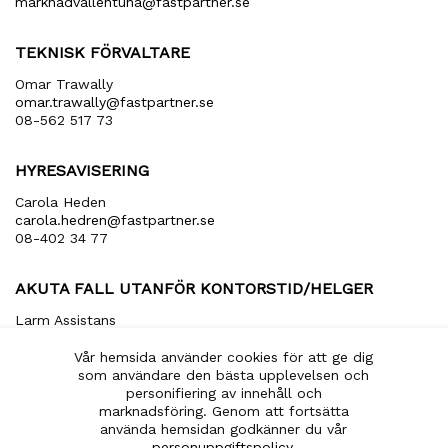
marknadvallentuna​@fastpartner​.se
TEKNISK FÖRVALTARE
Omar Trawally
omar.trawally@fastpartner.se
08-562 517 73
HYRESAVISERING
Carola Heden
carola​.hedren​@fastpartner​.se
08-402 34 77
AKUTA FALL UTANFÖR KONTORSTID/HELGER
Larm Assistans
arbetsledare​@larmassistans​.se
070-849 20 00
Vår hemsida använder cookies för att ge dig
som användare den bästa upplevelsen och
personifiering av innehåll och
marknadsföring. Genom att fortsätta
använda hemsidan godkänner du vår
EN DEL AV
personuppgiftspolicy
.