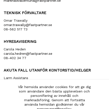
marknadvallentuna​@fastpartner​.se
TEKNISK FÖRVALTARE
Omar Trawally
omar.trawally@fastpartner.se
08-562 517 73
HYRESAVISERING
Carola Heden
carola​.hedren​@fastpartner​.se
08-402 34 77
AKUTA FALL UTANFÖR KONTORSTID/HELGER
Larm Assistans
arbetsledare​@larmassistans​.se
070-849 20 00
Vår hemsida använder cookies för att ge dig
som användare den bästa upplevelsen och
personifiering av innehåll och
marknadsföring. Genom att fortsätta
använda hemsidan godkänner du vår
EN DEL AV
personuppgiftspolicy
.