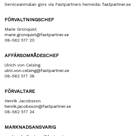
Serviceanmälan görs via Fastpartners hemsida:
fastpartner.se
FÖRVALTNINGSCHEF
Marie Grönquist
marie​.gronquist​@fastpartner​.se
08-562 517 20
AFFÄRSOMRÅDESCHEF
Ulrich von Celsing
ulric​.von​.celsing​@fastpartner​.se
08-562 517 38
FÖRVALTARE
Henrik Jacobsson
henrik​.jacobsson​@fastpartner​.se
08-562 517 34
MARKNADSANSVARIG