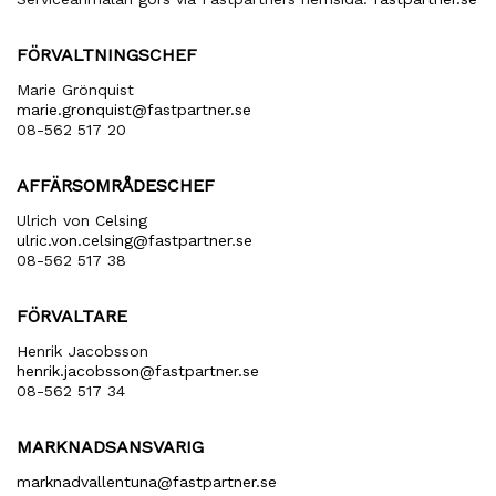
FÖRVALTNINGSCHEF
Marie Grönquist
marie​.gronquist​@fastpartner​.se
08-562 517 20
AFFÄRSOMRÅDESCHEF
Ulrich von Celsing
ulric​.von​.celsing​@fastpartner​.se
08-562 517 38
FÖRVALTARE
Henrik Jacobsson
henrik​.jacobsson​@fastpartner​.se
08-562 517 34
MARKNADSANSVARIG
marknadvallentuna​@fastpartner​.se