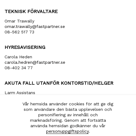
TEKNISK FÖRVALTARE
Omar Trawally
omar.trawally@fastpartner.se
08-562 517 73
HYRESAVISERING
Carola Heden
carola​.hedren​@fastpartner​.se
08-402 34 77
AKUTA FALL UTANFÖR KONTORSTID/HELGER
Larm Assistans
arbetsledare​@larmassistans​.se
070-849 20 00
Vår hemsida använder cookies för att ge dig
som användare den bästa upplevelsen och
personifiering av innehåll och
marknadsföring. Genom att fortsätta
använda hemsidan godkänner du vår
EN DEL AV
personuppgiftspolicy
.