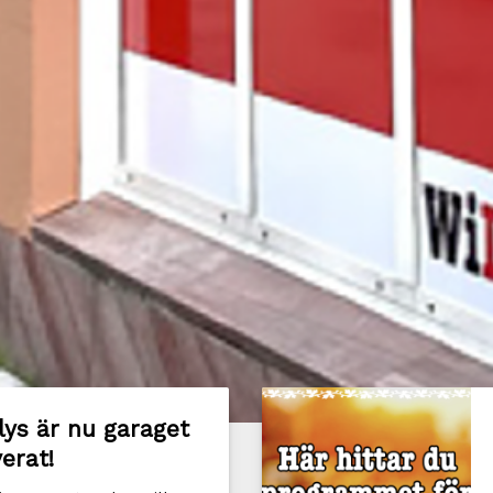
lys är nu garaget
erat!