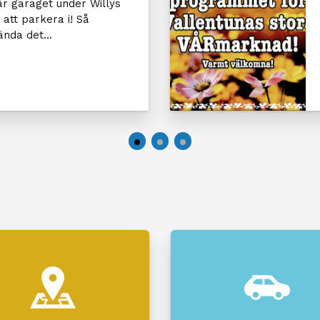
är garaget under Willys
 att parkera i! Så
nda det...