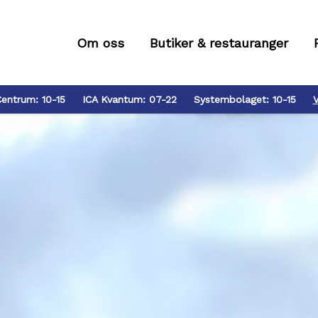
Om oss
Butiker & restauranger
Centrum:
10-15
ICA Kvantum:
07-22
Systembolaget:
10-15
V