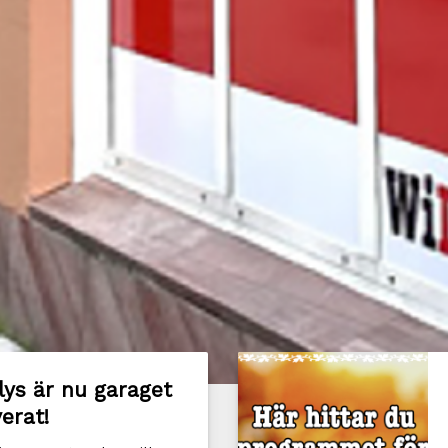
lys är nu garaget
erat!