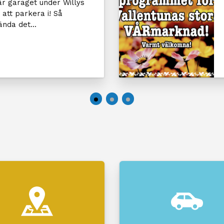
är garaget under Willys
 att parkera i! Så
nda det...