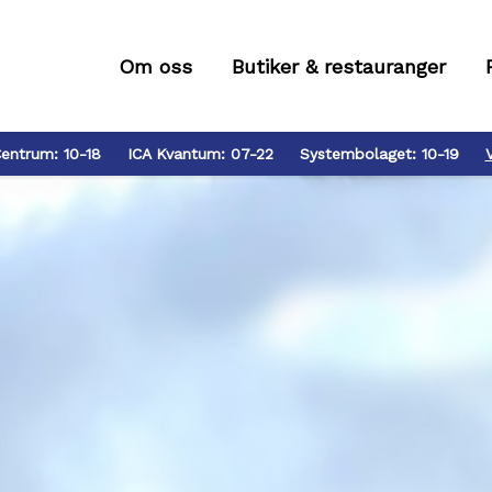
Om oss
Butiker & restauranger
entrum:
10-18
ICA Kvantum:
07-22
Systembolaget:
10-19