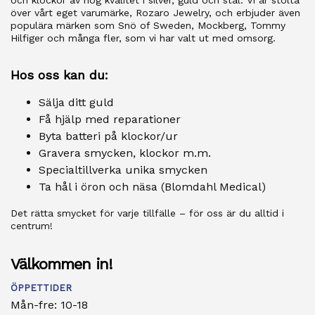
och klockor av hög kvalitet i silver, guld och stål. Vi är stolta
över vårt eget varumärke, Rozaro Jewelry, och erbjuder även
populära märken som Snö of Sweden, Mockberg, Tommy
Hilfiger och många fler, som vi har valt ut med omsorg.
Hos oss kan du:
Sälja ditt guld
Få hjälp med reparationer
Byta batteri på klockor/ur
Gravera smycken, klockor m.m.
Specialtillverka unika smycken
Ta hål i öron och näsa (Blomdahl Medical)
Det rätta smycket för varje tillfälle – för oss är du alltid i
centrum!
Välkommen in!
ÖPPETTIDER
Mån-fre: 10-18