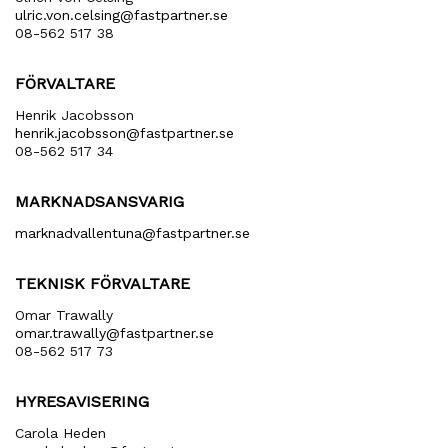
ulric​.von​.celsing​@fastpartner​.se
08-562 517 38
FÖRVALTARE
Henrik Jacobsson
henrik​.jacobsson​@fastpartner​.se
08-562 517 34
MARKNADSANSVARIG
marknadvallentuna​@fastpartner​.se
TEKNISK FÖRVALTARE
Omar Trawally
omar.trawally@fastpartner.se
08-562 517 73
HYRESAVISERING
Carola Heden