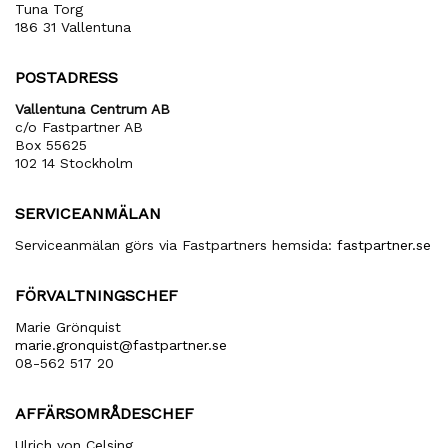
Tuna Torg
186 31 Vallentuna
POSTADRESS
Vallentuna Centrum AB
c/o Fastpartner AB
Box 55625
102 14 Stockholm
SERVICEANMÄLAN
Serviceanmälan görs via Fastpartners hemsida:
fastpartner.se
FÖRVALTNINGSCHEF
Marie Grönquist
marie​.gronquist​@fastpartner​.se
08-562 517 20
AFFÄRSOMRÅDESCHEF
Ulrich von Celsing