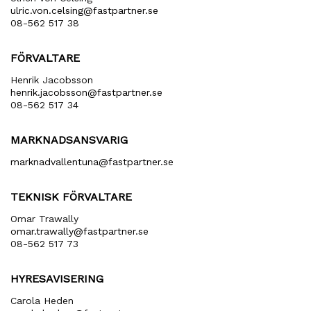
ulric​.von​.celsing​@fastpartner​.se
08-562 517 38
FÖRVALTARE
Henrik Jacobsson
henrik​.jacobsson​@fastpartner​.se
08-562 517 34
MARKNADSANSVARIG
marknadvallentuna​@fastpartner​.se
TEKNISK FÖRVALTARE
Omar Trawally
omar.trawally@fastpartner.se
08-562 517 73
HYRESAVISERING
Carola Heden