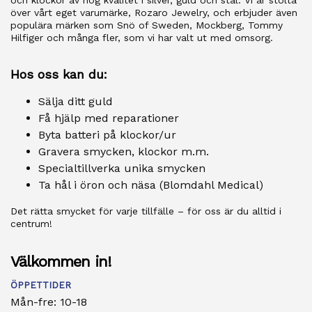
och klockor av hög kvalitet i silver, guld och stål. Vi är stolta
över vårt eget varumärke, Rozaro Jewelry, och erbjuder även
populära märken som Snö of Sweden, Mockberg, Tommy
Hilfiger och många fler, som vi har valt ut med omsorg.
Hos oss kan du:
Sälja ditt guld
Få hjälp med reparationer
Byta batteri på klockor/ur
Gravera smycken, klockor m.m.
Specialtillverka unika smycken
Ta hål i öron och näsa (Blomdahl Medical)
Det rätta smycket för varje tillfälle – för oss är du alltid i
centrum!
Välkommen in!
ÖPPETTIDER
Mån-fre: 10-18