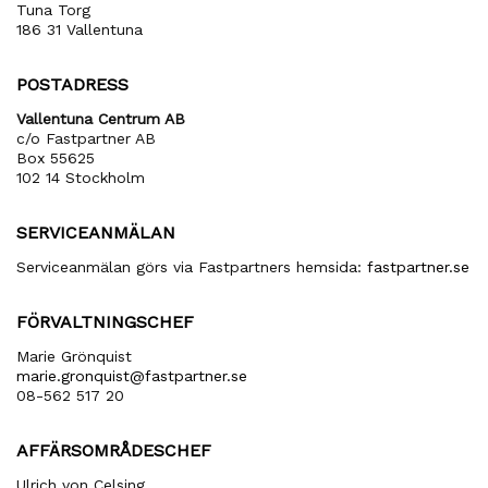
Tuna Torg
186 31 Vallentuna
POSTADRESS
Vallentuna Centrum AB
c/o Fastpartner AB
Box 55625
102 14 Stockholm
SERVICEANMÄLAN
Serviceanmälan görs via Fastpartners hemsida:
fastpartner.se
FÖRVALTNINGSCHEF
Marie Grönquist
marie​.gronquist​@fastpartner​.se
08-562 517 20
AFFÄRSOMRÅDESCHEF
Ulrich von Celsing