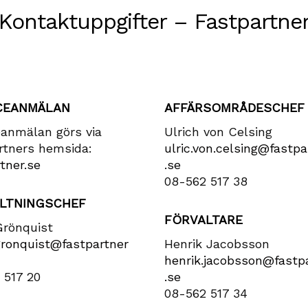
Kontaktuppgifter – Fastpartne
CEANMÄLAN
AFFÄRSOMRÅDESCHEF
eanmälan görs via
Ulrich von Celsing
rtners hemsida:
ulric​.von​.celsing​@fastpa
tner.se
.se
08-562 517 38
LTNINGSCHEF
FÖRVALTARE
Grönquist
gronquist​@fastpartner​
Henrik Jacobsson
henrik​.jacobsson​@fastpa
 517 20
.se
08-562 517 34