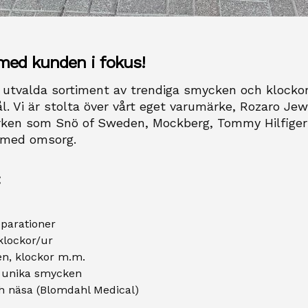
med kunden i fokus!
utvalda sortiment av trendiga smycken och klockor 
ål. Vi är stolta över vårt eget varumärke, Rozaro Jew
ken som Snö of Sweden, Mockberg, Tommy Hilfiger 
t med omsorg.
:
eparationer
 klockor/ur
n, klockor m.m.
a unika smycken
ch näsa (Blomdahl Medical)