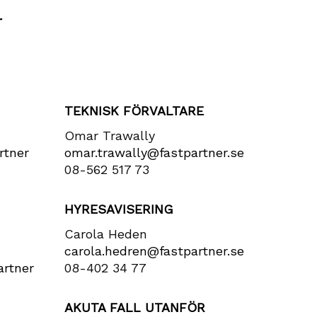
r
TEKNISK FÖRVALTARE
Omar Trawally
rtner​
omar.trawally@fastpartner.se
08-562 517 73
HYRESAVISERING
Carola Heden
carola​.hedren​@fastpartner​.se
rtner​
08-402 34 77
AKUTA FALL UTANFÖR