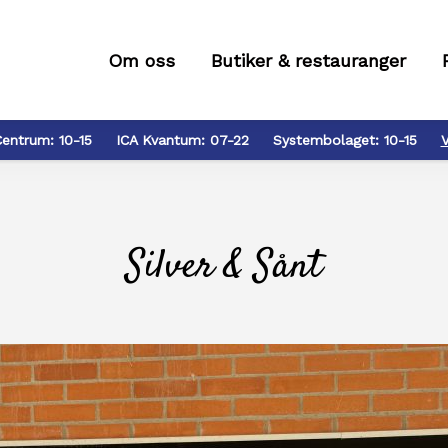
Om oss
Butiker & restauranger
Centrum:
10-15
ICA Kvantum:
07-22
Systembolaget:
10-15
V
Silver & Sånt