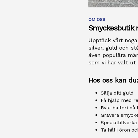
OM OSS
Smyckesbutik 
Upptäck vårt noga 
silver, guld och st
även populära mär
som vi har valt u
Hos oss kan du
Sälja ditt guld
Få hjälp med r
Byta batteri på
Gravera smycke
Specialtillverk
Ta hål i öron o