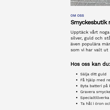
OM OSS
Smyckesbutik 
Upptäck vårt noga 
silver, guld och st
även populära mär
som vi har valt u
Hos oss kan du
Sälja ditt guld
Få hjälp med r
Byta batteri på
Gravera smycke
Specialtillverk
Ta hål i öron o