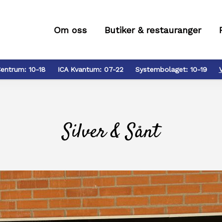
Om oss
Butiker & restauranger
entrum:
10-18
ICA Kvantum:
07-22
Systembolaget:
10-19
Silver & Sånt