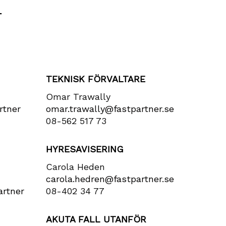
r
TEKNISK FÖRVALTARE
Omar Trawally
rtner​
omar.trawally@fastpartner.se
08-562 517 73
HYRESAVISERING
Carola Heden
carola​.hedren​@fastpartner​.se
rtner​
08-402 34 77
AKUTA FALL UTANFÖR