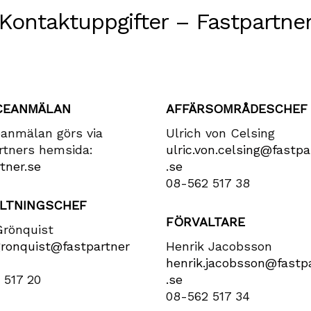
Kontaktuppgifter – Fastpartne
CEANMÄLAN
AFFÄRSOMRÅDESCHEF
eanmälan görs via
Ulrich von Celsing
rtners hemsida:
ulric​.von​.celsing​@fastpa
tner.se
.se
08-562 517 38
LTNINGSCHEF
FÖRVALTARE
Grönquist
gronquist​@fastpartner​
Henrik Jacobsson
henrik​.jacobsson​@fastpa
 517 20
.se
08-562 517 34