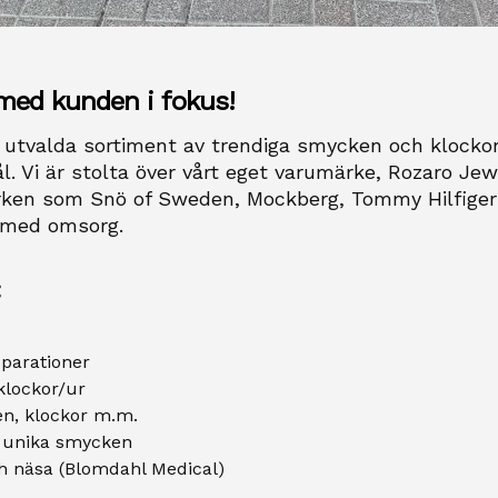
med kunden i fokus!
utvalda sortiment av trendiga smycken och klockor 
ål. Vi är stolta över vårt eget varumärke, Rozaro Jew
ken som Snö of Sweden, Mockberg, Tommy Hilfiger 
t med omsorg.
:
eparationer
 klockor/ur
n, klockor m.m.
a unika smycken
ch näsa (Blomdahl Medical)