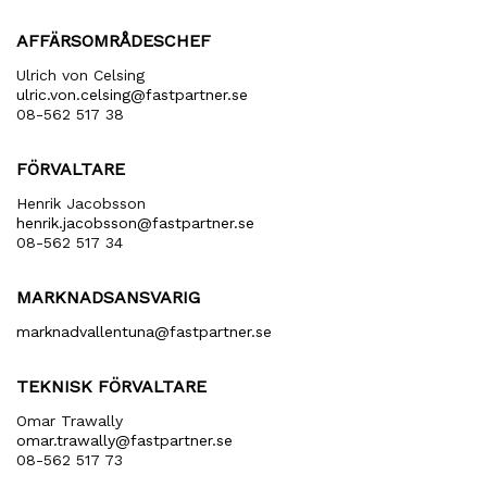
AFFÄRSOMRÅDESCHEF
Ulrich von Celsing
ulric​.von​.celsing​@fastpartner​.se
08-562 517 38
FÖRVALTARE
Henrik Jacobsson
henrik​.jacobsson​@fastpartner​.se
08-562 517 34
MARKNADSANSVARIG
marknadvallentuna​@fastpartner​.se
TEKNISK FÖRVALTARE
Omar Trawally
omar.trawally@fastpartner.se
08-562 517 73