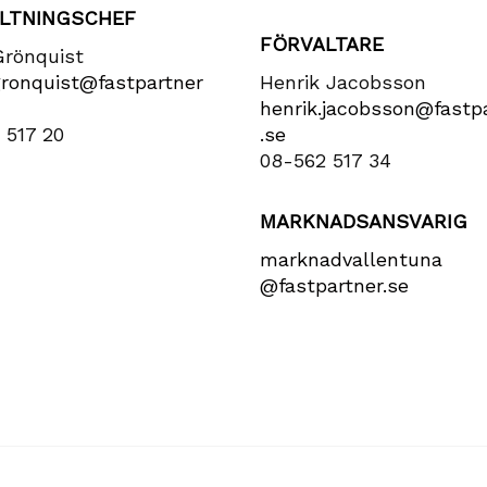
LTNINGSCHEF
FÖRVALTARE
Grönquist
gronquist​@fastpartner​
Henrik Jacobsson
henrik​.jacobsson​@fastpa
 517 20
.se
08-562 517 34
MARKNADSANSVARIG
marknadvallentuna​
@fastpartner​.se