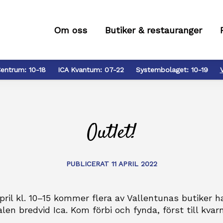
Om oss
Butiker & restauranger
entrum:
10-18
ICA Kvantum:
07-22
Systembolaget:
10-19
Outlet!
PUBLICERAT 11 APRIL 2022
ril kl. 10–15 kommer flera av Vallentunas butiker ha 
en bredvid Ica. Kom förbi och fynda, först till kvarn