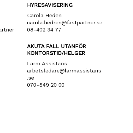
HYRESAVISERING
Carola Heden
carola​.hedren​@fastpartner​.se
rtner​
08-402 34 77
AKUTA FALL UTANFÖR
KONTORSTID/HELGER
Larm Assistans
arbetsledare​@larmassistans​
.se
070-849 20 00