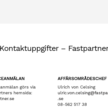
Kontaktuppgifter – Fastpartne
CEANMÄLAN
AFFÄRSOMRÅDESCHEF
eanmälan görs via
Ulrich von Celsing
rtners hemsida:
ulric​.von​.celsing​@fastpa
tner.se
.se
08-562 517 38