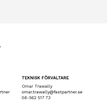
r
TEKNISK FÖRVALTARE
Omar Trawally
rtner​
omar.trawally@fastpartner.se
08-562 517 73