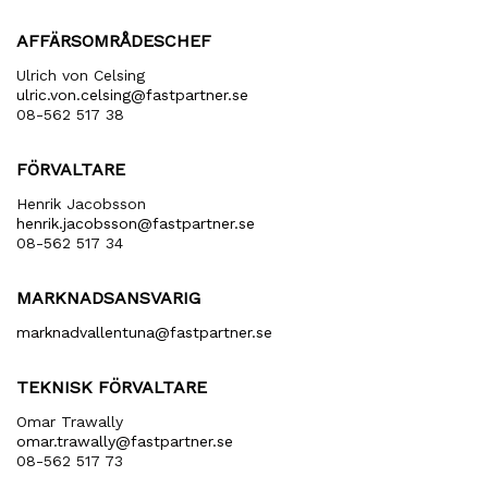
AFFÄRSOMRÅDESCHEF
Ulrich von Celsing
ulric​.von​.celsing​@fastpartner​.se
08-562 517 38
FÖRVALTARE
Henrik Jacobsson
henrik​.jacobsson​@fastpartner​.se
08-562 517 34
MARKNADSANSVARIG
marknadvallentuna​@fastpartner​.se
TEKNISK FÖRVALTARE
Omar Trawally
omar.trawally@fastpartner.se
08-562 517 73