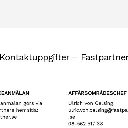
Kontaktuppgifter – Fastpartne
CEANMÄLAN
AFFÄRSOMRÅDESCHEF
eanmälan görs via
Ulrich von Celsing
rtners hemsida:
ulric​.von​.celsing​@fastpa
tner.se
.se
08-562 517 38