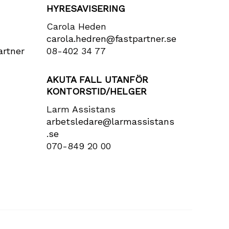
HYRESAVISERING
Carola Heden
carola​.hedren​@fastpartner​.se
rtner​
08-402 34 77
AKUTA FALL UTANFÖR
KONTORSTID/HELGER
Larm Assistans
arbetsledare​@larmassistans​
.se
070-849 20 00