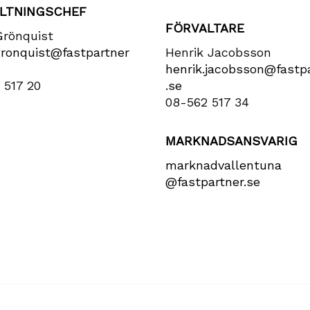
LTNINGSCHEF
FÖRVALTARE
Grönquist
gronquist​@fastpartner​
Henrik Jacobsson
henrik​.jacobsson​@fastpa
 517 20
.se
08-562 517 34
MARKNADSANSVARIG
marknadvallentuna​
@fastpartner​.se