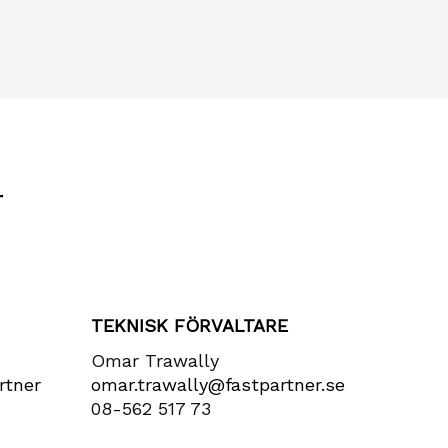
r
TEKNISK FÖRVALTARE
Omar Trawally
rtner​
omar.trawally@fastpartner.se
08-562 517 73