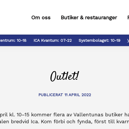
Om oss
Butiker & restauranger
entrum:
10-18
ICA Kvantum:
07-22
Systembolaget:
10-19
Outlet!
PUBLICERAT 11 APRIL 2022
ril kl. 10–15 kommer flera av Vallentunas butiker ha 
en bredvid Ica. Kom förbi och fynda, först till kvarn