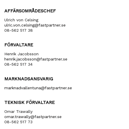
AFFÄRSOMRÅDESCHEF
Ulrich von Celsing
ulric​.von​.celsing​@fastpartner​.se
08-562 517 38
FÖRVALTARE
Henrik Jacobsson
henrik​.jacobsson​@fastpartner​.se
08-562 517 34
MARKNADSANSVARIG
marknadvallentuna​@fastpartner​.se
TEKNISK FÖRVALTARE
Omar Trawally
omar.trawally@fastpartner.se
08-562 517 73