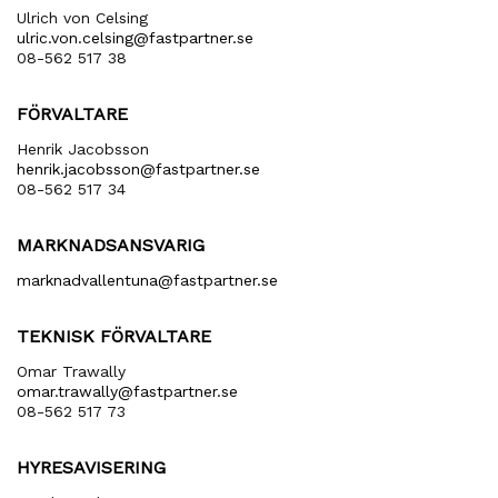
Ulrich von Celsing
ulric​.von​.celsing​@fastpartner​.se
08-562 517 38
FÖRVALTARE
Henrik Jacobsson
henrik​.jacobsson​@fastpartner​.se
08-562 517 34
MARKNADSANSVARIG
marknadvallentuna​@fastpartner​.se
TEKNISK FÖRVALTARE
Omar Trawally
omar.trawally@fastpartner.se
08-562 517 73
HYRESAVISERING