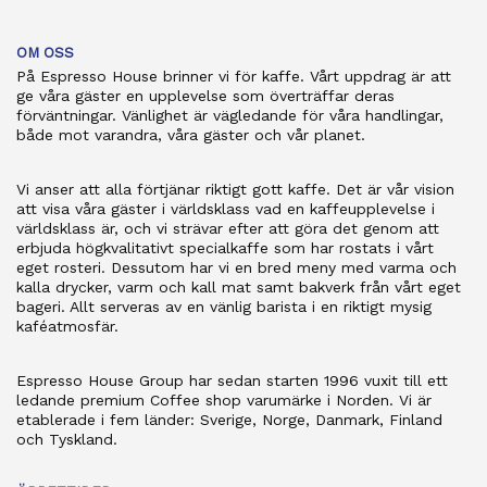
OM OSS
På Espresso House brinner vi för kaffe. Vårt uppdrag är att
ge våra gäster en upplevelse som överträffar deras
förväntningar. Vänlighet är vägledande för våra handlingar,
både mot varandra, våra gäster och vår planet.
Vi anser att alla förtjänar riktigt gott kaffe. Det är vår vision
att visa våra gäster i världsklass vad en kaffeupplevelse i
världsklass är, och vi strävar efter att göra det genom att
erbjuda högkvalitativt specialkaffe som har rostats i vårt
eget rosteri. Dessutom har vi en bred meny med varma och
kalla drycker, varm och kall mat samt bakverk från vårt eget
bageri. Allt serveras av en vänlig barista i en riktigt mysig
kaféatmosfär.
Espresso House Group har sedan starten 1996 vuxit till ett
ledande premium Coffee shop varumärke i Norden. Vi är
etablerade i fem länder: Sverige, Norge, Danmark, Finland
och Tyskland.