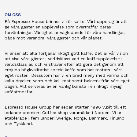
OM OSS
På Espresso House brinner vi för kaffe. Vårt uppdrag är att
ge våra gäster en upplevelse som överträffar deras
förväntningar. Vänlighet är vägledande för våra handlingar,
både mot varandra, våra gäster och vår planet.
Vi anser att alla förtjänar riktigt gott kaffe. Det är vår vision
att visa våra gäster i världsklass vad en kaffeupplevelse i
världsklass är, och vi strävar efter att göra det genom att
erbjuda högkvalitativt specialkaffe som har rostats i vårt
eget rosteri. Dessutom har vi en bred meny med varma och
kalla drycker, varm och kall mat samt bakverk från vårt eget
bageri. Allt serveras av en vänlig barista i en riktigt mysig
kaféatmosfär.
Espresso House Group har sedan starten 1996 vuxit till ett
ledande premium Coffee shop varumärke i Norden. Vi är
etablerade i fem länder: Sverige, Norge, Danmark, Finland
och Tyskland.