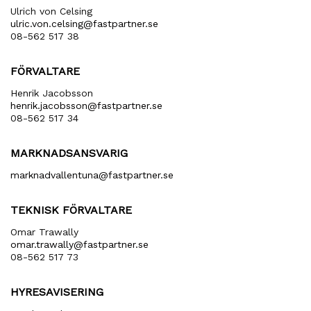
Ulrich von Celsing
ulric​.von​.celsing​@fastpartner​.se
08-562 517 38
FÖRVALTARE
Henrik Jacobsson
henrik​.jacobsson​@fastpartner​.se
08-562 517 34
MARKNADSANSVARIG
marknadvallentuna​@fastpartner​.se
TEKNISK FÖRVALTARE
Omar Trawally
omar.trawally@fastpartner.se
08-562 517 73
HYRESAVISERING