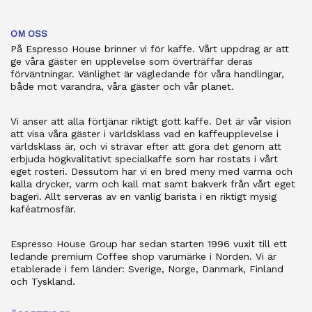
OM OSS
På Espresso House brinner vi för kaffe. Vårt uppdrag är att
ge våra gäster en upplevelse som överträffar deras
förväntningar. Vänlighet är vägledande för våra handlingar,
både mot varandra, våra gäster och vår planet.
Vi anser att alla förtjänar riktigt gott kaffe. Det är vår vision
att visa våra gäster i världsklass vad en kaffeupplevelse i
världsklass är, och vi strävar efter att göra det genom att
erbjuda högkvalitativt specialkaffe som har rostats i vårt
eget rosteri. Dessutom har vi en bred meny med varma och
kalla drycker, varm och kall mat samt bakverk från vårt eget
bageri. Allt serveras av en vänlig barista i en riktigt mysig
kaféatmosfär.
Espresso House Group har sedan starten 1996 vuxit till ett
ledande premium Coffee shop varumärke i Norden. Vi är
etablerade i fem länder: Sverige, Norge, Danmark, Finland
och Tyskland.