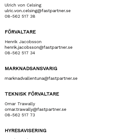
Ulrich von Celsing
ulric​.von​.celsing​@fastpartner​.se
08-562 517 38
FÖRVALTARE
Henrik Jacobsson
henrik​.jacobsson​@fastpartner​.se
08-562 517 34
MARKNADSANSVARIG
marknadvallentuna​@fastpartner​.se
TEKNISK FÖRVALTARE
Omar Trawally
omar.trawally@fastpartner.se
08-562 517 73
HYRESAVISERING