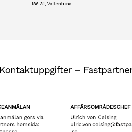
186 31, Vallentuna
Kontaktuppgifter – Fastpartne
CEANMÄLAN
AFFÄRSOMRÅDESCHEF
eanmälan görs via
Ulrich von Celsing
rtners hemsida:
ulric​.von​.celsing​@fastpa
tner.se
.se