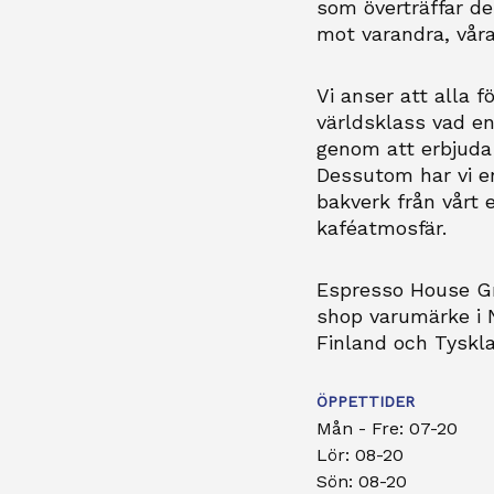
som överträffar de
mot varandra, våra
Vi anser att alla fö
världsklass vad en 
genom att erbjuda 
Dessutom har vi e
bakverk från vårt e
kaféatmosfär.
Espresso House Gr
shop varumärke i N
Finland och Tyskl
ÖPPETTIDER
Mån - Fre: 07-20
Lör: 08-20
Sön: 08-20