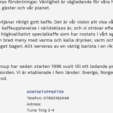
ras förväntningar. Vänlighet är vägledande för våra 
 gäster och vår planet.
rtjänar riktigt gott kaffe. Det är vår vision att visa v
kaffeupplevelse i världsklass är, och vi strävar efte
högkvalitativt specialkaffe som har rostats i vårt eg
n bred meny med varma och kalla drycker, varm oc
get bageri. Allt serveras av en vänlig barista i en ri
oup har sedan starten 1996 vuxit till ett ledande 
orden. Vi är etablerade i fem länder: Sverige, Norg
and.
KONTAKTUPPGIFTER
Telefon:
07652192448
Adress:
Tuna Torg 2-4