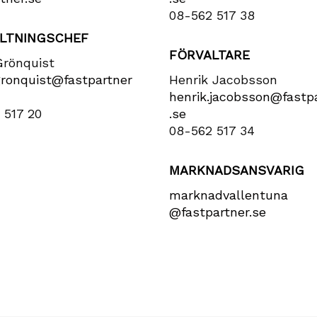
08-562 517 38
LTNINGSCHEF
FÖRVALTARE
Grönquist
gronquist​@fastpartner​
Henrik Jacobsson
henrik​.jacobsson​@fastpa
 517 20
.se
08-562 517 34
MARKNADSANSVARIG
marknadvallentuna​
@fastpartner​.se