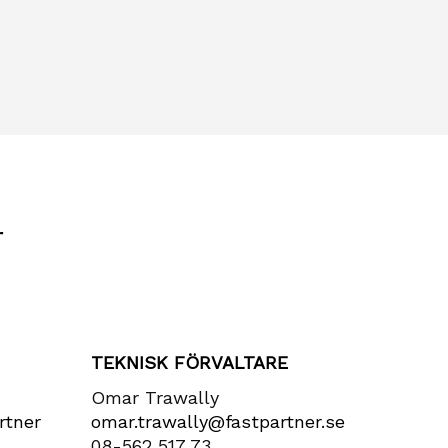
r
TEKNISK FÖRVALTARE
Omar Trawally
rtner​
omar.trawally@fastpartner.se
08-562 517 73