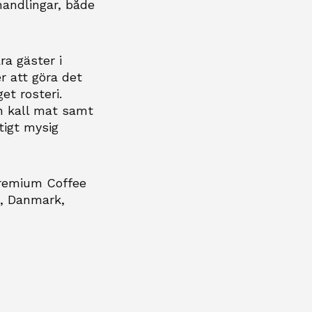
handlingar, både
åra gäster i
r att göra det
et rosteri.
h kall mat samt
ktigt mysig
premium Coffee
e, Danmark,