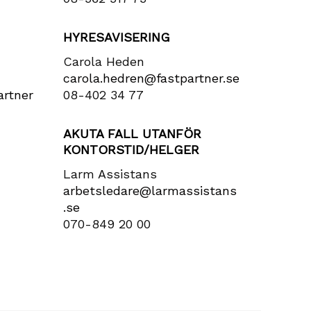
HYRESAVISERING
Carola Heden
carola​.hedren​@fastpartner​.se
rtner​
08-402 34 77
AKUTA FALL UTANFÖR
KONTORSTID/HELGER
Larm Assistans
arbetsledare​@larmassistans​
.se
070-849 20 00