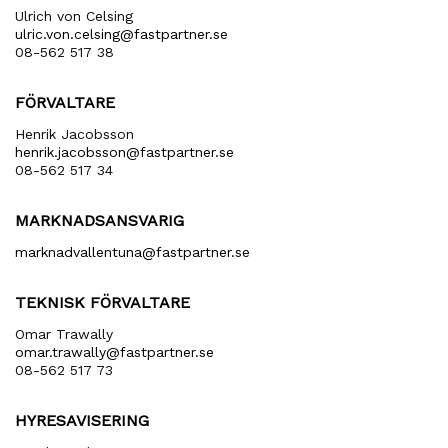
Ulrich von Celsing
ulric​.von​.celsing​@fastpartner​.se
08-562 517 38
FÖRVALTARE
Henrik Jacobsson
henrik​.jacobsson​@fastpartner​.se
08-562 517 34
MARKNADSANSVARIG
marknadvallentuna​@fastpartner​.se
TEKNISK FÖRVALTARE
Omar Trawally
omar.trawally@fastpartner.se
08-562 517 73
HYRESAVISERING