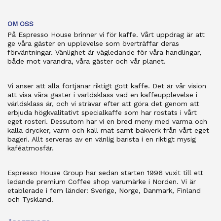
OM OSS
På Espresso House brinner vi för kaffe. Vårt uppdrag är att
ge våra gäster en upplevelse som överträffar deras
förväntningar. Vänlighet är vägledande för våra handlingar,
både mot varandra, våra gäster och vår planet.
Vi anser att alla förtjänar riktigt gott kaffe. Det är vår vision
att visa våra gäster i världsklass vad en kaffeupplevelse i
världsklass är, och vi strävar efter att göra det genom att
erbjuda högkvalitativt specialkaffe som har rostats i vårt
eget rosteri. Dessutom har vi en bred meny med varma och
kalla drycker, varm och kall mat samt bakverk från vårt eget
bageri. Allt serveras av en vänlig barista i en riktigt mysig
kaféatmosfär.
Espresso House Group har sedan starten 1996 vuxit till ett
ledande premium Coffee shop varumärke i Norden. Vi är
etablerade i fem länder: Sverige, Norge, Danmark, Finland
och Tyskland.