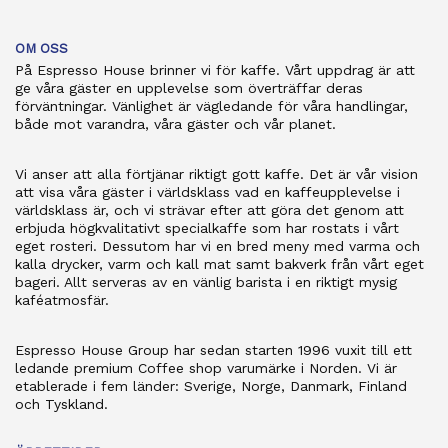
OM OSS
På Espresso House brinner vi för kaffe. Vårt uppdrag är att
ge våra gäster en upplevelse som överträffar deras
förväntningar. Vänlighet är vägledande för våra handlingar,
både mot varandra, våra gäster och vår planet.
Vi anser att alla förtjänar riktigt gott kaffe. Det är vår vision
att visa våra gäster i världsklass vad en kaffeupplevelse i
världsklass är, och vi strävar efter att göra det genom att
erbjuda högkvalitativt specialkaffe som har rostats i vårt
eget rosteri. Dessutom har vi en bred meny med varma och
kalla drycker, varm och kall mat samt bakverk från vårt eget
bageri. Allt serveras av en vänlig barista i en riktigt mysig
kaféatmosfär.
Espresso House Group har sedan starten 1996 vuxit till ett
ledande premium Coffee shop varumärke i Norden. Vi är
etablerade i fem länder: Sverige, Norge, Danmark, Finland
och Tyskland.