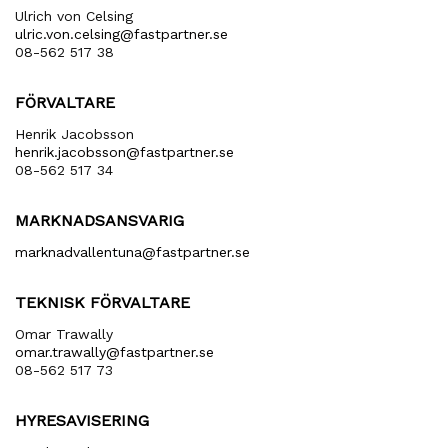
Ulrich von Celsing
ulric​.von​.celsing​@fastpartner​.se
08-562 517 38
FÖRVALTARE
Henrik Jacobsson
henrik​.jacobsson​@fastpartner​.se
08-562 517 34
MARKNADSANSVARIG
marknadvallentuna​@fastpartner​.se
TEKNISK FÖRVALTARE
Omar Trawally
omar.trawally@fastpartner.se
08-562 517 73
HYRESAVISERING