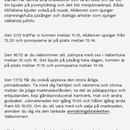
4H bjuder på ponnyridning och det blir minijulmarknad. Båda
tillfällena bjuder också på musik. Allékören som sjunger
stämningsfulla julsånger och duktiga artister som sjunger
välkända julhits.
Den 2/12 träffar vi tomten mellan 11-13, Allékören sjunger från
12.30 och ponnysarna är på plats mellan 12-14.
Den 16/12 är du välkommen att Julmysa med oss i Vallentuna
mellan 10 och 15. Det bjuds på julsång hela dagen, tomten är
på plats mellan 11-13 och ponnysarna mellan 12-14.
Den 17/12 får du också uppleva den stora årliga
julmarknaden. Ta med dig familjen och vännerna och strosa
mellan de juliga marknadsstånden, ta del av julklappstips och
erbjudanden, köp gårdsproducerat hantverk, mat och andra
godsaker. Julmarknaden kör igång 11:00 och håller igång ända
fram till 15:00. Om du vill vara med och sälja på marknaden,
anmäler du dig via den länkade
anmälningsblanketten
.
Välkommen!