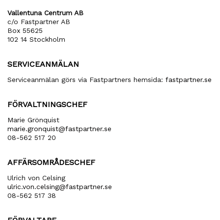
Vallentuna Centrum AB
c/o Fastpartner AB
Box 55625
102 14 Stockholm
SERVICEANMÄLAN
Serviceanmälan görs via Fastpartners hemsida:
fastpartner.se
FÖRVALTNINGSCHEF
Marie Grönquist
marie​.gronquist​@fastpartner​.se
08-562 517 20
AFFÄRSOMRÅDESCHEF
Ulrich von Celsing
ulric​.von​.celsing​@fastpartner​.se
08-562 517 38