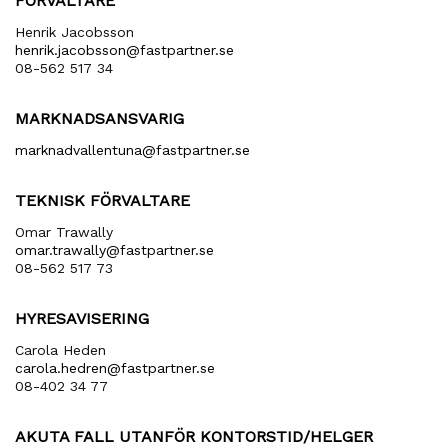
FÖRVALTARE
Henrik Jacobsson
henrik​.jacobsson​@fastpartner​.se
08-562 517 34
MARKNADSANSVARIG
marknadvallentuna​@fastpartner​.se
TEKNISK FÖRVALTARE
Omar Trawally
omar.trawally@fastpartner.se
08-562 517 73
HYRESAVISERING
Carola Heden
carola​.hedren​@fastpartner​.se
08-402 34 77
AKUTA FALL UTANFÖR KONTORSTID/HELGER