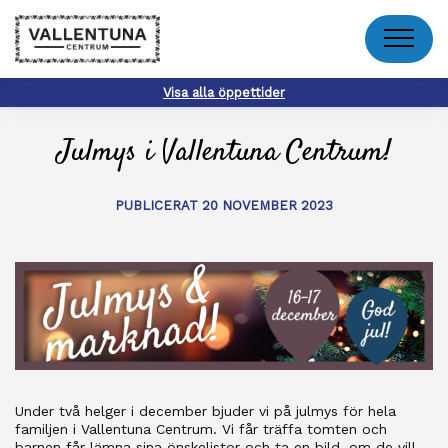
Meny
Visa alla öppettider
Julmys i Vallentuna Centrum!
PUBLICERAT 20 NOVEMBER 2023
Under två helger i december bjuder vi på julmys för hela
familjen i Vallentuna Centrum. Vi får träffa tomten och
barnen får lämna sina önskelistor och ta en bild, om de vill.