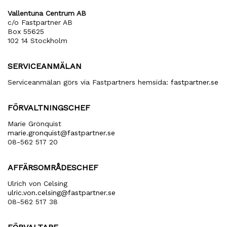
Vallentuna Centrum AB
c/o Fastpartner AB
Box 55625
102 14 Stockholm
SERVICEANMÄLAN
Serviceanmälan görs via Fastpartners hemsida:
fastpartner.se
FÖRVALTNINGSCHEF
Marie Grönquist
marie​.gronquist​@fastpartner​.se
08-562 517 20
AFFÄRSOMRÅDESCHEF
Ulrich von Celsing
ulric​.von​.celsing​@fastpartner​.se
08-562 517 38