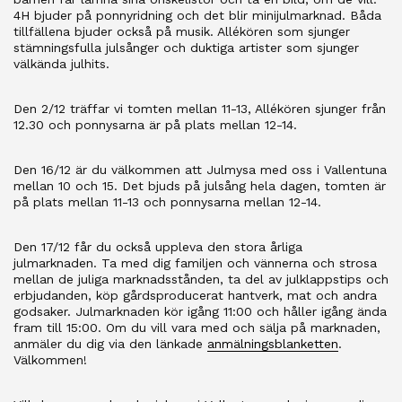
4H bjuder på ponnyridning och det blir minijulmarknad. Båda
tillfällena bjuder också på musik. Allékören som sjunger
stämningsfulla julsånger och duktiga artister som sjunger
välkända julhits.
Den 2/12 träffar vi tomten mellan 11-13, Allékören sjunger från
12.30 och ponnysarna är på plats mellan 12-14.
Den 16/12 är du välkommen att Julmysa med oss i Vallentuna
mellan 10 och 15. Det bjuds på julsång hela dagen, tomten är
på plats mellan 11-13 och ponnysarna mellan 12-14.
Den 17/12 får du också uppleva den stora årliga
julmarknaden. Ta med dig familjen och vännerna och strosa
mellan de juliga marknadsstånden, ta del av julklappstips och
erbjudanden, köp gårdsproducerat hantverk, mat och andra
godsaker. Julmarknaden kör igång 11:00 och håller igång ända
fram till 15:00. Om du vill vara med och sälja på marknaden,
anmäler du dig via den länkade
anmälningsblanketten
.
Välkommen!