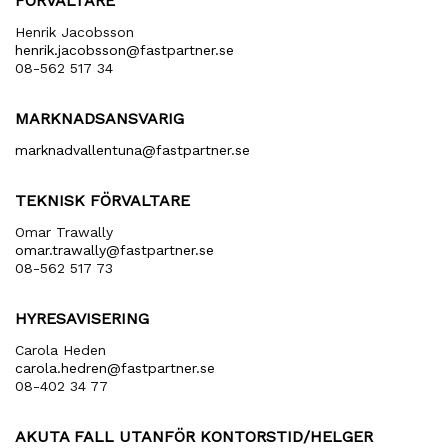
FÖRVALTARE
Henrik Jacobsson
henrik​.jacobsson​@fastpartner​.se
08-562 517 34
MARKNADSANSVARIG
marknadvallentuna​@fastpartner​.se
TEKNISK FÖRVALTARE
Omar Trawally
omar.trawally@fastpartner.se
08-562 517 73
HYRESAVISERING
Carola Heden
carola​.hedren​@fastpartner​.se
08-402 34 77
AKUTA FALL UTANFÖR KONTORSTID/HELGER