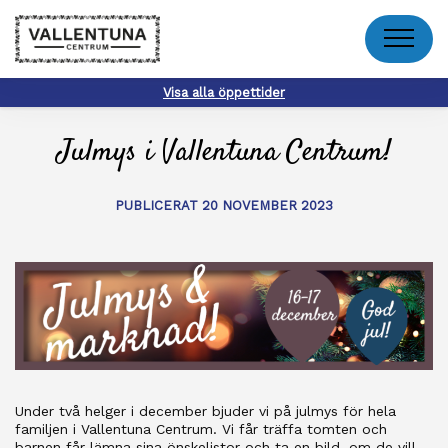
Meny
Visa alla öppettider
Julmys i Vallentuna Centrum!
PUBLICERAT 20 NOVEMBER 2023
Under två helger i december bjuder vi på julmys för hela
familjen i Vallentuna Centrum. Vi får träffa tomten och
barnen får lämna sina önskelistor och ta en bild, om de vill.