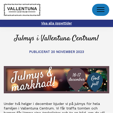
Meny
Visa alla öppettider
Julmys i Vallentuna Centrum!
PUBLICERAT 20 NOVEMBER 2023
Under två helger i december bjuder vi på julmys för hela
familjen i Vallentuna Centrum. Vi får träffa tomten och
barnen får lämna sina önskelistor och ta en bild, om de vill.