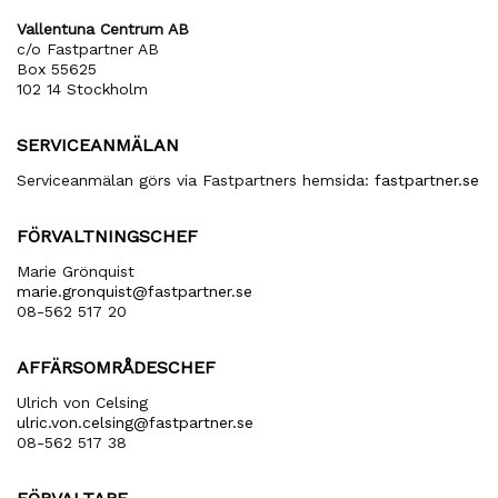
Vallentuna Centrum AB
c/o Fastpartner AB
Box 55625
102 14 Stockholm
SERVICEANMÄLAN
Serviceanmälan görs via Fastpartners hemsida:
fastpartner.se
FÖRVALTNINGSCHEF
Marie Grönquist
marie​.gronquist​@fastpartner​.se
08-562 517 20
AFFÄRSOMRÅDESCHEF
Ulrich von Celsing
ulric​.von​.celsing​@fastpartner​.se
08-562 517 38