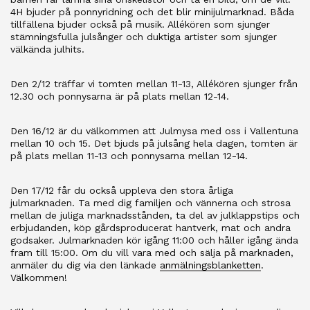
4H bjuder på ponnyridning och det blir minijulmarknad. Båda
tillfällena bjuder också på musik. Allékören som sjunger
stämningsfulla julsånger och duktiga artister som sjunger
välkända julhits.
Den 2/12 träffar vi tomten mellan 11-13, Allékören sjunger från
12.30 och ponnysarna är på plats mellan 12-14.
Den 16/12 är du välkommen att Julmysa med oss i Vallentuna
mellan 10 och 15. Det bjuds på julsång hela dagen, tomten är
på plats mellan 11-13 och ponnysarna mellan 12-14.
Den 17/12 får du också uppleva den stora årliga
julmarknaden. Ta med dig familjen och vännerna och strosa
mellan de juliga marknadsstånden, ta del av julklappstips och
erbjudanden, köp gårdsproducerat hantverk, mat och andra
godsaker. Julmarknaden kör igång 11:00 och håller igång ända
fram till 15:00. Om du vill vara med och sälja på marknaden,
anmäler du dig via den länkade
anmälningsblanketten
.
Välkommen!