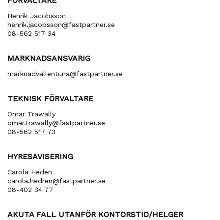
FÖRVALTARE
Henrik Jacobsson
henrik​.jacobsson​@fastpartner​.se
08-562 517 34
MARKNADSANSVARIG
marknadvallentuna​@fastpartner​.se
TEKNISK FÖRVALTARE
Omar Trawally
omar.trawally@fastpartner.se
08-562 517 73
HYRESAVISERING
Carola Heden
carola​.hedren​@fastpartner​.se
08-402 34 77
AKUTA FALL UTANFÖR KONTORSTID/HELGER