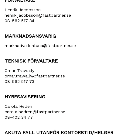
FÖRVALTARE
Henrik Jacobsson
henrik​.jacobsson​@fastpartner​.se
08-562 517 34
MARKNADSANSVARIG
marknadvallentuna​@fastpartner​.se
TEKNISK FÖRVALTARE
Omar Trawally
omar.trawally@fastpartner.se
08-562 517 73
HYRESAVISERING
Carola Heden
carola​.hedren​@fastpartner​.se
08-402 34 77
AKUTA FALL UTANFÖR KONTORSTID/HELGER