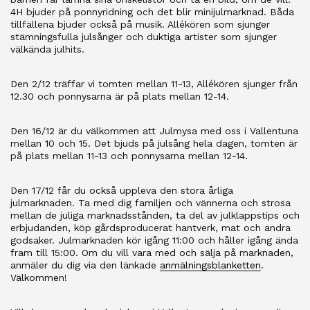
4H bjuder på ponnyridning och det blir minijulmarknad. Båda
tillfällena bjuder också på musik. Allékören som sjunger
stämningsfulla julsånger och duktiga artister som sjunger
välkända julhits.
Den 2/12 träffar vi tomten mellan 11-13, Allékören sjunger från
12.30 och ponnysarna är på plats mellan 12-14.
Den 16/12 är du välkommen att Julmysa med oss i Vallentuna
mellan 10 och 15. Det bjuds på julsång hela dagen, tomten är
på plats mellan 11-13 och ponnysarna mellan 12-14.
Den 17/12 får du också uppleva den stora årliga
julmarknaden. Ta med dig familjen och vännerna och strosa
mellan de juliga marknadsstånden, ta del av julklappstips och
erbjudanden, köp gårdsproducerat hantverk, mat och andra
godsaker. Julmarknaden kör igång 11:00 och håller igång ända
fram till 15:00. Om du vill vara med och sälja på marknaden,
anmäler du dig via den länkade
anmälningsblanketten
.
Välkommen!