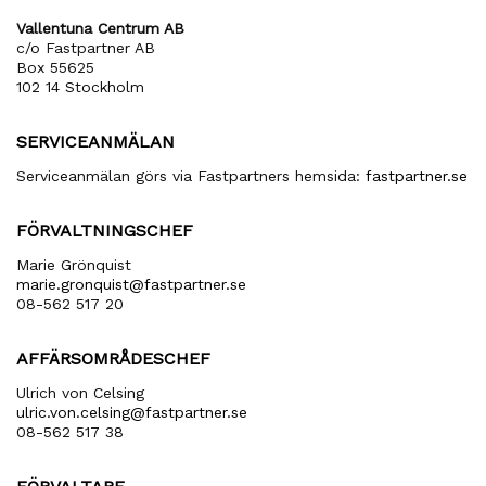
Vallentuna Centrum AB
c/o Fastpartner AB
Box 55625
102 14 Stockholm
SERVICEANMÄLAN
Serviceanmälan görs via Fastpartners hemsida:
fastpartner.se
FÖRVALTNINGSCHEF
Marie Grönquist
marie​.gronquist​@fastpartner​.se
08-562 517 20
AFFÄRSOMRÅDESCHEF
Ulrich von Celsing
ulric​.von​.celsing​@fastpartner​.se
08-562 517 38