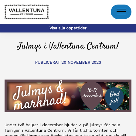
Meny
Visa alla öppettider
Julmys i Vallentuna Centrum!
PUBLICERAT 20 NOVEMBER 2023
Under två helger i december bjuder vi på julmys för hela
familjen i Vallentuna Centrum. Vi får träffa tomten och
barnen får lämna sina önskelistor och ta en bild, om de vill.