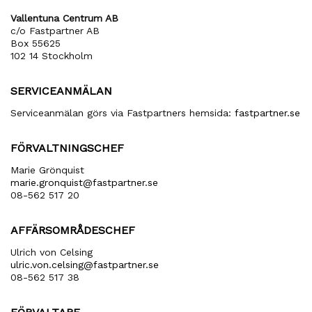
Vallentuna Centrum AB
c/o Fastpartner AB
Box 55625
102 14 Stockholm
SERVICEANMÄLAN
Serviceanmälan görs via Fastpartners hemsida:
fastpartner.se
FÖRVALTNINGSCHEF
Marie Grönquist
marie​.gronquist​@fastpartner​.se
08-562 517 20
AFFÄRSOMRÅDESCHEF
Ulrich von Celsing
ulric​.von​.celsing​@fastpartner​.se
08-562 517 38