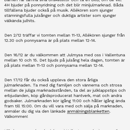
4H bjuder på ponnyridning och det blir minijulmarknad. Båda
tillfällena bjuder också på musik. Allékören som sjunger
stämningsfulla julsånger och duktiga artister som sjunger
välkända julhits.
Den 2/12 träffar vi tomten mellan 11-13, Allékören sjunger från
12.30 och ponnysarna är på plats mellan 12-14.
Den 16/12 är du välkommen att Julmysa med oss i Vallentuna
mellan 10 och 15. Det bjuds på julsång hela dagen, tomten är
på plats mellan 11-13 och ponnysarna mellan 12-14.
Den 17/12 får du också uppleva den stora årliga
julmarknaden. Ta med dig familjen och vännerna och strosa
mellan de juliga marknadsstånden, ta del av julklappstips och
erbjudanden, köp gårdsproducerat hantverk, mat och andra
godsaker. Julmarknaden kör igång 11:00 och håller igång ända
fram till 15:00. Om du vill vara med och sälja på marknaden,
anmäler du dig via den länkade
anmälningsblanketten
.
Välkommen!