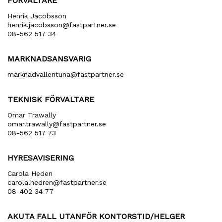
FÖRVALTARE
Henrik Jacobsson
henrik​.jacobsson​@fastpartner​.se
08-562 517 34
MARKNADSANSVARIG
marknadvallentuna​@fastpartner​.se
TEKNISK FÖRVALTARE
Omar Trawally
omar.trawally@fastpartner.se
08-562 517 73
HYRESAVISERING
Carola Heden
carola​.hedren​@fastpartner​.se
08-402 34 77
AKUTA FALL UTANFÖR KONTORSTID/HELGER