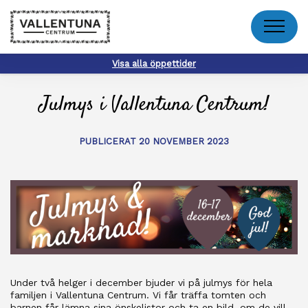
Meny
Visa alla öppettider
Julmys i Vallentuna Centrum!
PUBLICERAT 20 NOVEMBER 2023
Under två helger i december bjuder vi på julmys för hela
familjen i Vallentuna Centrum. Vi får träffa tomten och
barnen får lämna sina önskelistor och ta en bild, om de vill.