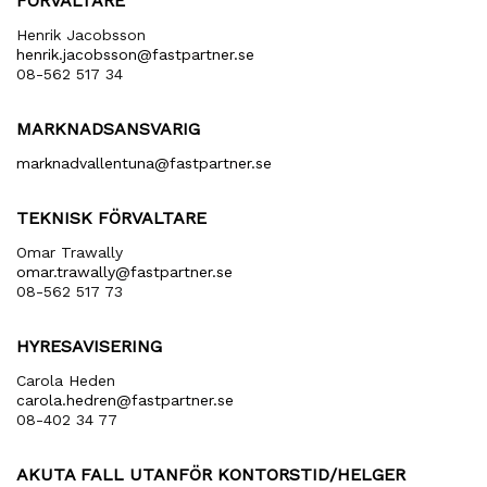
FÖRVALTARE
Henrik Jacobsson
henrik​.jacobsson​@fastpartner​.se
08-562 517 34
MARKNADSANSVARIG
marknadvallentuna​@fastpartner​.se
TEKNISK FÖRVALTARE
Omar Trawally
omar.trawally@fastpartner.se
08-562 517 73
HYRESAVISERING
Carola Heden
carola​.hedren​@fastpartner​.se
08-402 34 77
AKUTA FALL UTANFÖR KONTORSTID/HELGER