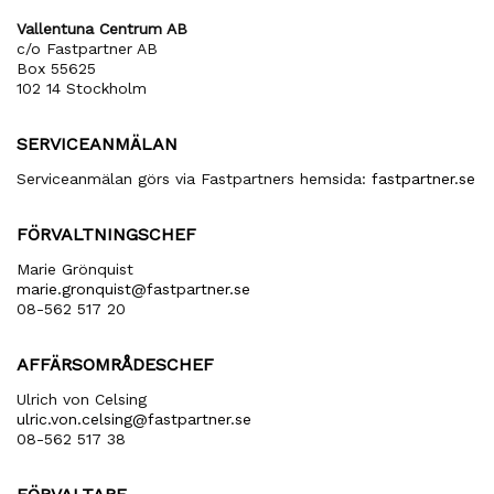
Vallentuna Centrum AB
c/o Fastpartner AB
Box 55625
102 14 Stockholm
SERVICEANMÄLAN
Serviceanmälan görs via Fastpartners hemsida:
fastpartner.se
FÖRVALTNINGSCHEF
Marie Grönquist
marie​.gronquist​@fastpartner​.se
08-562 517 20
AFFÄRSOMRÅDESCHEF
Ulrich von Celsing
ulric​.von​.celsing​@fastpartner​.se
08-562 517 38