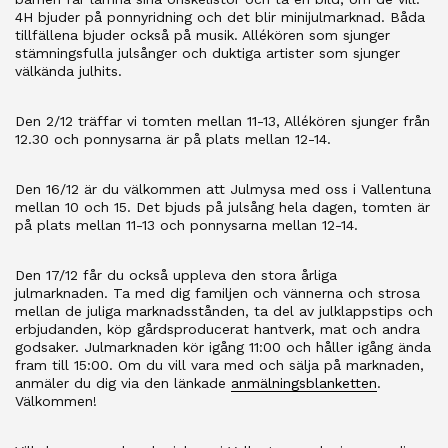
4H bjuder på ponnyridning och det blir minijulmarknad. Båda
tillfällena bjuder också på musik. Allékören som sjunger
stämningsfulla julsånger och duktiga artister som sjunger
välkända julhits.
Den 2/12 träffar vi tomten mellan 11-13, Allékören sjunger från
12.30 och ponnysarna är på plats mellan 12-14.
Den 16/12 är du välkommen att Julmysa med oss i Vallentuna
mellan 10 och 15. Det bjuds på julsång hela dagen, tomten är
på plats mellan 11-13 och ponnysarna mellan 12-14.
Den 17/12 får du också uppleva den stora årliga
julmarknaden. Ta med dig familjen och vännerna och strosa
mellan de juliga marknadsstånden, ta del av julklappstips och
erbjudanden, köp gårdsproducerat hantverk, mat och andra
godsaker. Julmarknaden kör igång 11:00 och håller igång ända
fram till 15:00. Om du vill vara med och sälja på marknaden,
anmäler du dig via den länkade
anmälningsblanketten
.
Välkommen!